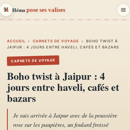
Héma
pose ses valises
Héma
pose ses valises
CARNETS DE VOYAGE & MODE
ACCUEIL
›
CARNETS DE VOYAGE
›
BOHO TWIST À
JAIPUR : 4 JOURS ENTRE HAVELI, CAFÉS ET BAZARS
Carnets de voyage
CARNETS DE VOYAGE
01
Récits, road-trips, itinéraires
Boho twist à Jaipur : 4
Escapades en France
jours entre haveli, cafés et
02
Provence, Paris, Marseille…
bazars
Mode et style
03
Looks, dressing, inspirations
Je suis arrivée à Jaipur avec de la poussière
rose sur les paupières, un foulard froissé
Lifestyle & déco