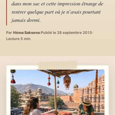
dans mon sac et cette impression étrange de
04
DIY, intérieurs, bonheur
rentrer quelque part où je n’avais pourtant
jamais dormi.
Recettes du monde
05
Cuisines voyageuses
Par
Héma Saksena
·
Publié le 28 septembre 2015
·
Lecture 5 min
À propos
06
Qui est Héma ?