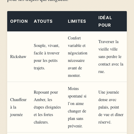
IDÉAL
OPTION
ATOUTS
LIMITES
POUR
Confort
Traverser la
Souple, vivant,
variable et
vieille ville
facile à trouver
négociation
Rickshaw
sans perdre le
pour les petits
nécessaire
contact avec la
trajets.
avant de
rue.
monter.
Moins
Reposant pour
Une journée
spontané si
Chauffeur
Amber, les
dense avec
l’on aime
à la
étapes éloignées
palais, point
changer de
journée
et les fortes
de vue et dîner
plan sans
chaleurs.
réservé.
prévenir.