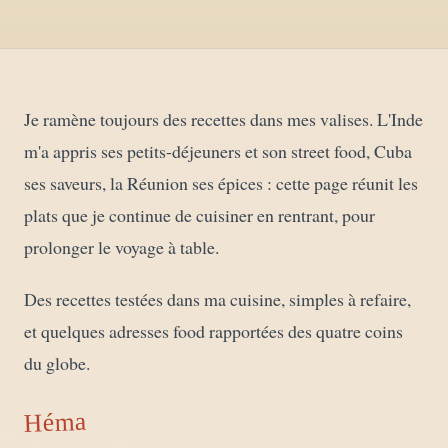
04
DIY, intérieurs, bonheur
Recettes du monde
05
Cuisines voyageuses
Je ramène toujours des recettes dans mes valises. L'Inde
m'a appris ses petits-déjeuners et son street food, Cuba
À propos
06
ses saveurs, la Réunion ses épices : cette page réunit les
Qui est Héma ?
plats que je continue de cuisiner en rentrant, pour
prolonger le voyage à table.
Des recettes testées dans ma cuisine, simples à refaire,
et quelques adresses food rapportées des quatre coins
du globe.
Héma