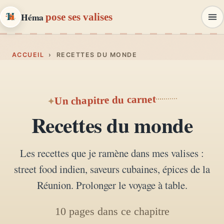
Héma
pose ses valises
Héma
pose ses valises
ACCUEIL
› RECETTES DU MONDE
CARNETS DE VOYAGE & MODE
Carnets de voyage
Un chapitre du carnet
01
Récits, road-trips, itinéraires
Recettes du monde
Escapades en France
02
Les recettes que je ramène dans mes valises :
Provence, Paris, Marseille…
street food indien, saveurs cubaines, épices de la
Mode et style
Réunion. Prolonger le voyage à table.
03
Looks, dressing, inspirations
10 pages dans ce chapitre
Lifestyle & déco