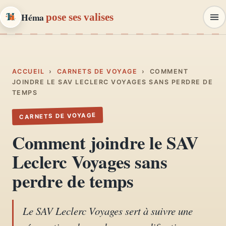
Héma
pose ses valises
Héma
pose ses valises
CARNETS DE VOYAGE & MODE
ACCUEIL
›
CARNETS DE VOYAGE
›
COMMENT
JOINDRE LE SAV LECLERC VOYAGES SANS PERDRE DE
TEMPS
Carnets de voyage
01
Récits, road-trips, itinéraires
CARNETS DE VOYAGE
Comment joindre le SAV
Escapades en France
02
Leclerc Voyages sans
Provence, Paris, Marseille…
perdre de temps
Mode et style
03
Looks, dressing, inspirations
Le SAV Leclerc Voyages sert à suivre une
Lifestyle & déco