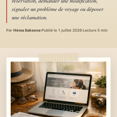
réservation, demander une modification,
04
DIY, intérieurs, bonheur
signaler un problème de voyage ou déposer
une réclamation.
Recettes du monde
05
Cuisines voyageuses
Par
Héma Saksena
·
Publié le 1 juillet 2026
·
Lecture 5 min
À propos
06
Qui est Héma ?