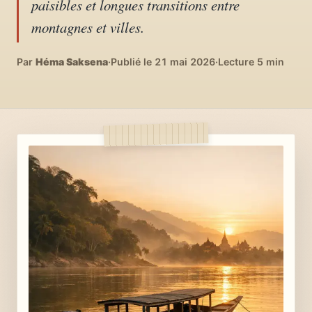
paisibles et longues transitions entre
04
DIY, intérieurs, bonheur
montagnes et villes.
Recettes du monde
Par
Héma Saksena
·
Publié le 21 mai 2026
·
Lecture 5 min
05
Cuisines voyageuses
À propos
06
Qui est Héma ?