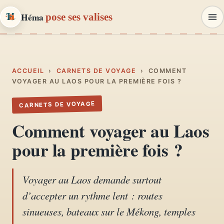
Héma
pose ses valises
Héma
pose ses valises
CARNETS DE VOYAGE & MODE
ACCUEIL
›
CARNETS DE VOYAGE
›
COMMENT
VOYAGER AU LAOS POUR LA PREMIÈRE FOIS ?
Carnets de voyage
CARNETS DE VOYAGE
01
Récits, road-trips, itinéraires
Comment voyager au Laos
Escapades en France
pour la première fois ?
02
Provence, Paris, Marseille…
Voyager au Laos demande surtout
Mode et style
03
d’accepter un rythme lent : routes
Looks, dressing, inspirations
sinueuses, bateaux sur le Mékong, temples
Lifestyle & déco