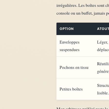
irrégulières. Les boîtes sont 
console ou un buffet, jamais p
OPTION
ATOU
Enveloppes
Léger, 
suspendues
déplac
Réutili
Pochons en tissu
génére
Structu
Petites boîtes
lisible.
Mon arbitrage préféré reste l