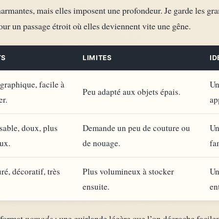
charmantes, mais elles imposent une profondeur. Je garde les gr
our un passage étroit où elles deviennent vite une gêne.
TS
LIMITES
ID
graphique, facile à
Un
Peu adapté aux objets épais.
er.
ap
sable, doux, plus
Demande un peu de couture ou
Un
ux.
de nouage.
fa
ré, décoratif, très
Plus volumineux à stocker
Un
ensuite.
en
e format
nomade
: une guirlande légère que l’on décroche facilem