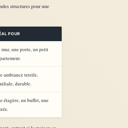
andes structures pour une
ÉAL POUR
 mur, une porte, un petit
partement.
e ambiance textile,
miliale, durable.
e étagère, un buffet, une
trée.
ent, surtout si la maison se