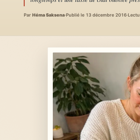
Lifestyle & déco
04
DIY, intérieurs, bonheur
Par
Héma Saksena
·
Publié le 13 décembre 2016
·
Lectu
Recettes du monde
05
Cuisines voyageuses
À propos
06
Qui est Héma ?