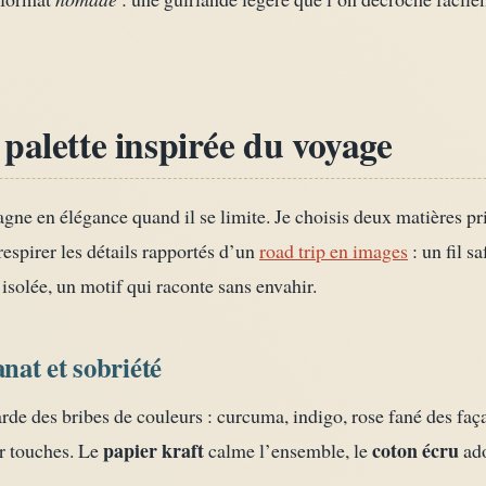
palette inspirée du voyage
agne en élégance quand il se limite. Je choisis deux matières pr
respirer les détails rapportés d’un
road trip en images
: un fil s
 isolée, un motif qui raconte sans envahir.
anat et sobriété
rde des bribes de couleurs : curcuma, indigo, rose fané des faça
papier kraft
coton écru
ar touches. Le
calme l’ensemble, le
ado