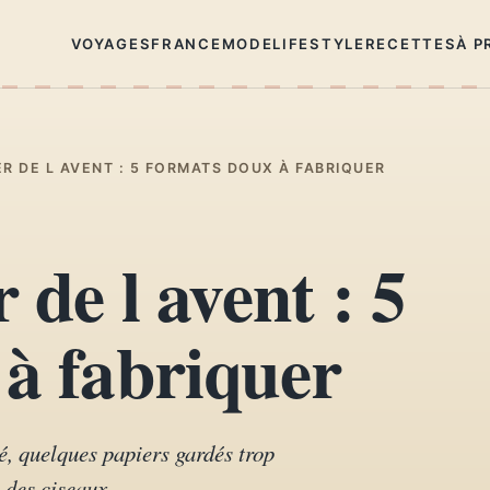
VOYAGES
FRANCE
MODE
LIFESTYLE
RECETTES
À P
ER DE L AVENT : 5 FORMATS DOUX À FABRIQUER
 de l avent : 5
à fabriquer
sé, quelques papiers gardés trop
 des ciseaux.