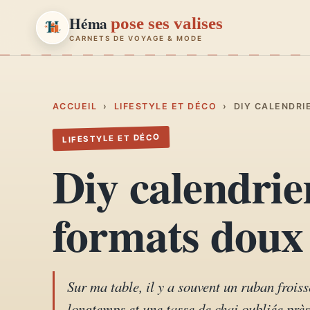
Héma
pose ses valises
CARNETS DE VOYAGE & MODE
Héma
pose ses valises
CARNETS DE VOYAGE & MODE
ACCUEIL
›
LIFESTYLE ET DÉCO
›
DIY CALENDRI
LIFESTYLE ET DÉCO
Carnets de voyage
01
Diy calendrier
Récits, road-trips, itinéraires
Escapades en France
formats doux 
02
Provence, Paris, Marseille…
Mode et style
03
Looks, dressing, inspirations
Sur ma table, il y a souvent un ruban frois
longtemps et une tasse de chai oubliée près