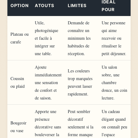
IDÉAL
OPTION
ATOUTS
LIMITES
POUR
Utile,
Demande de
Une personne
photogénique
connaître un
qui aime
Plateau ou
et facile à
minimum les
recevoir ou
carafe
intégrer sur
habitudes de
ritualiser le
une table.
réception.
petit déjeuner.
Ajoute
Un salon
Les couleurs
immédiatement
sobre, une
Coussin
trop marquées
une sensation
chambre
ou plaid
peuvent lasser
de confort et
douce, un coin
rapidement.
de saison.
lecture.
Apporte une
Peut sembler
Un cadeau
présence
décoratif
élégant quand
Bougeoir
décorative sans
seulement si la
on connaît peu
ou vase
bouleverser la
forme manque
l'espace