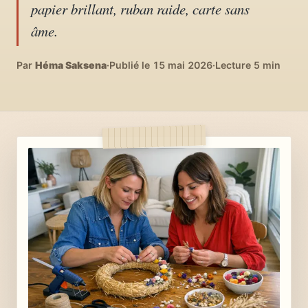
papier brillant, ruban raide, carte sans
04
DIY, intérieurs, bonheur
âme.
Recettes du monde
Par
Héma Saksena
05
·
Publié le 15 mai 2026
·
Lecture 5 min
Cuisines voyageuses
À propos
06
Qui est Héma ?