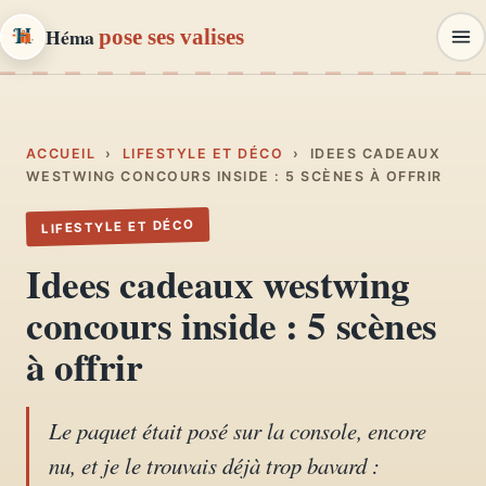
Héma
pose ses valises
Héma
pose ses valises
CARNETS DE VOYAGE & MODE
ACCUEIL
›
LIFESTYLE ET DÉCO
›
IDEES CADEAUX
WESTWING CONCOURS INSIDE : 5 SCÈNES À OFFRIR
Carnets de voyage
LIFESTYLE ET DÉCO
01
Récits, road-trips, itinéraires
Idees cadeaux westwing
Escapades en France
concours inside : 5 scènes
02
Provence, Paris, Marseille…
à offrir
Mode et style
03
Looks, dressing, inspirations
Le paquet était posé sur la console, encore
nu, et je le trouvais déjà trop bavard :
Lifestyle & déco