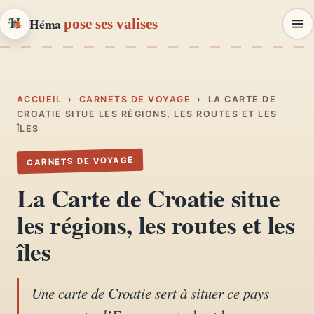
Héma
pose ses valises
Héma
pose ses valises
CARNETS DE VOYAGE & MODE
ACCUEIL
›
CARNETS DE VOYAGE
›
LA CARTE DE
CROATIE SITUE LES RÉGIONS, LES ROUTES ET LES
ÎLES
Carnets de voyage
01
Récits, road-trips, itinéraires
CARNETS DE VOYAGE
La Carte de Croatie situe
Escapades en France
02
les régions, les routes et les
Provence, Paris, Marseille…
îles
Mode et style
03
Looks, dressing, inspirations
Une carte de Croatie sert à situer ce pays
Lifestyle & déco