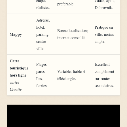
étapes
Zadar, Split,
préférable.
réalistes.
Dubrovnik.
Adresse,
hôtel,
Pratique en
Bonne localisation;
Mappy
parking,
ville, moins
internet conseillé.
centre-
ample.
ville.
Carte
Plages,
Excellent
touristique
parcs,
Variable; fiable si
complément
hors ligne
îles,
téléchargée.
sur routes
cartes
ferries.
secondaires.
Croatie