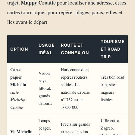
Mappy Croatie
trajet,
pour localiser une adresse, et les
cartes touristiques pour repérer plages, parcs, villes et
îles avant le départ.
TOURISME
USAGE
ROUTE ET
OPTION
ET ROAD
IDÉAL
CONNEXION
TRIP
Carte
Hors connexion;
Vision
papier
repères routiers
Très bon road
pays,
Michelin
solides. La
trip, sites
littoral,
carte
nationale Croatie
majeurs
grands
Michelin
n° 757 est au
lisibles.
détours.
Croatie
1/750 000.
Temps,
Utile entre
Précis sur grands
péages,
Zagreb,
ViaMichelin
axes; connexion