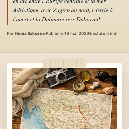
en arc entre l’Europe centrale et la mer
04
DIY, intérieurs, bonheur
Adriatique, avec Zagreb au nord, l’Istrie à
l’ouest et la Dalmatie vers Dubrovnik.
Recettes du monde
05
Cuisines voyageuses
Par
Héma Saksena
·
Publié le 19 mai 2026
·
Lecture 5 min
À propos
06
Qui est Héma ?