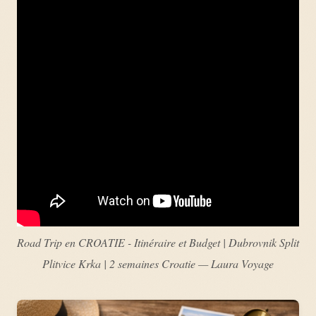
Road Trip en CROATIE - Itinéraire et Budget | Dubrovnik Split
Plitvice Krka | 2 semaines Croatie — Laura Voyage