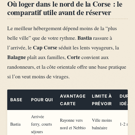
Où loger dans le nord de la Corse : le
comparatif utile avant de réserver
Le meilleur hébergement dépend moins de la “plus
Bastia
belle ville” que de votre rythme.
rassure à
Cap Corse
l’arrivée, le
séduit les lents voyageurs, la
Balagne
Corte
plaît aux familles,
convient aux
randonneurs, et la côte orientale offre une base pratique
si l’on veut moins de virages.
AVANTAGE
LIMITE À
DURÉE
BASE
POUR QUI
CARTE
PRÉVOIR
IDÉAL
Arrivée
Rayonne vers
Ville moins
Bastia
ferry, courts
1-2 nuits
nord et Nebbio
balnéaire
séjours