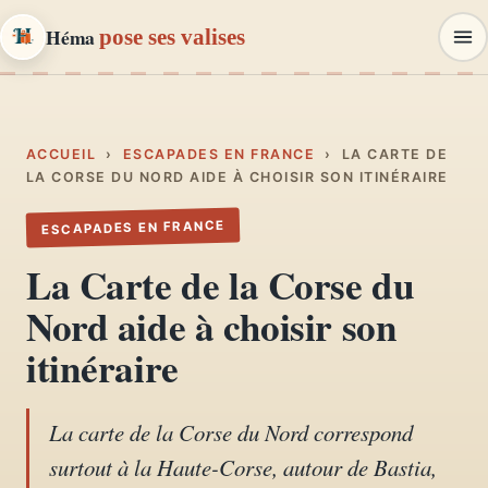
Héma
pose ses valises
Héma
pose ses valises
CARNETS DE VOYAGE & MODE
ACCUEIL
›
ESCAPADES EN FRANCE
›
LA CARTE DE
LA CORSE DU NORD AIDE À CHOISIR SON ITINÉRAIRE
Carnets de voyage
ESCAPADES EN FRANCE
01
Récits, road-trips, itinéraires
La Carte de la Corse du
Escapades en France
Nord aide à choisir son
02
Provence, Paris, Marseille…
itinéraire
Mode et style
03
Looks, dressing, inspirations
La carte de la Corse du Nord correspond
surtout à la Haute-Corse, autour de Bastia,
Lifestyle & déco