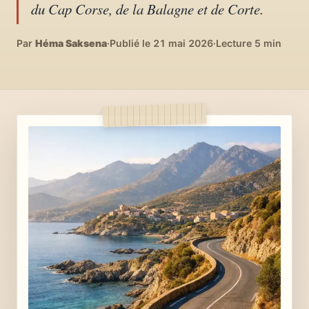
du Cap Corse, de la Balagne et de Corte.
04
DIY, intérieurs, bonheur
Par
Héma Saksena
·
Publié le 21 mai 2026
·
Lecture 5 min
Recettes du monde
05
Cuisines voyageuses
À propos
06
Qui est Héma ?