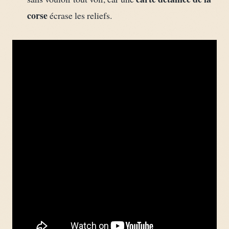
corse
écrase les reliefs.