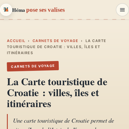
Héma
pose ses valises
Héma
pose ses valises
CARNETS DE VOYAGE & MODE
ACCUEIL
›
CARNETS DE VOYAGE
›
LA CARTE
TOURISTIQUE DE CROATIE : VILLES, ÎLES ET
ITINÉRAIRES
Carnets de voyage
01
Récits, road-trips, itinéraires
CARNETS DE VOYAGE
La Carte touristique de
Escapades en France
02
Croatie : villes, îles et
Provence, Paris, Marseille…
itinéraires
Mode et style
03
Looks, dressing, inspirations
Une carte touristique de Croatie permet de
Lifestyle & déco