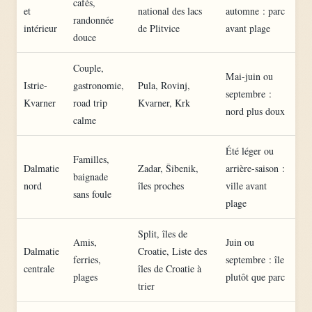
cafés,
et
national des lacs
automne : parc
randonnée
intérieur
de Plitvice
avant plage
douce
Couple,
Mai-juin ou
Istrie-
gastronomie,
Pula, Rovinj,
septembre :
Kvarner
road trip
Kvarner, Krk
nord plus doux
calme
Été léger ou
Familles,
Dalmatie
Zadar, Šibenik,
arrière-saison :
baignade
nord
îles proches
ville avant
sans foule
plage
Split, îles de
Amis,
Juin ou
Dalmatie
Croatie, Liste des
ferries,
septembre : île
centrale
îles de Croatie à
plages
plutôt que parc
trier