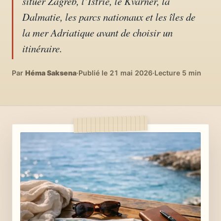
situer Zagreb, l’Istrie, le Kvarner, la
04
DIY, intérieurs, bonheur
Dalmatie, les parcs nationaux et les îles de
la mer Adriatique avant de choisir un
Recettes du monde
itinéraire.
05
Cuisines voyageuses
Par
Héma Saksena
·
Publié le 21 mai 2026
·
Lecture 5 min
À propos
06
Qui est Héma ?