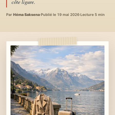
côte ligure.
04
DIY, intérieurs, bonheur
Par
Héma Saksena
·
Publié le 19 mai 2026
·
Lecture 5 min
Recettes du monde
05
Cuisines voyageuses
À propos
06
Qui est Héma ?