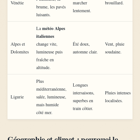
Vénétie
marcher
brouillard.
brume, les pavés
lentement.
luisants.
météo Alpes
La
italiennes
Alpes et
change vite,
Été doux,
Vent, pluie
Dolomites
lumineuse puis
automne clair.
soudaine.
fraîche en
altitude.
Plus
Longues
méditerranéenne,
intersaisons,
Pluies intenses
Ligurie
salée, lumineuse,
superbes en
localisées.
mais humide
train côtier.
côté mer.
Géographie et climat : pourquoi le