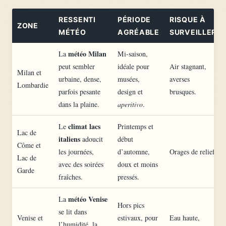
RESSENTI
PÉRIODE
RISQUE À
ZONE
MÉTÉO
AGRÉABLE
SURVEILLER
météo Milan
La
Mi-saison,
peut sembler
idéale pour
Air stagnant,
Milan et
urbaine, dense,
musées,
averses
Lombardie
parfois pesante
design et
brusques.
dans la plaine.
aperitivo
.
climat lacs
Le
Printemps et
Lac de
italiens
adoucit
début
Côme et
les journées,
d’automne,
Orages de relief.
Lac de
avec des soirées
doux et moins
Garde
fraîches.
pressés.
météo Venise
La
Hors pics
se lit dans
Venise et
estivaux, pour
Eau haute,
l’humidité, la