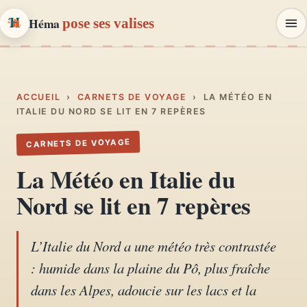
Héma
pose ses valises
Héma
pose ses valises
CARNETS DE VOYAGE & MODE
ACCUEIL
›
CARNETS DE VOYAGE
›
LA MÉTÉO EN
ITALIE DU NORD SE LIT EN 7 REPÈRES
Carnets de voyage
CARNETS DE VOYAGE
01
Récits, road-trips, itinéraires
La Météo en Italie du
Escapades en France
Nord se lit en 7 repères
02
Provence, Paris, Marseille…
L’Italie du Nord a une météo très contrastée
Mode et style
03
: humide dans la plaine du Pô, plus fraîche
Looks, dressing, inspirations
dans les Alpes, adoucie sur les lacs et la
Lifestyle & déco