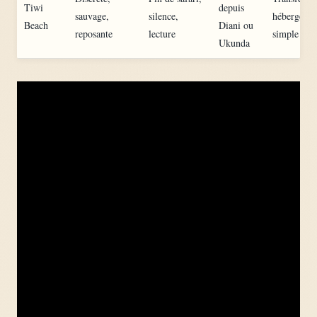
Tiwi
depuis
sauvage,
silence,
hébergeme
Beach
Diani ou
reposante
lecture
simple à ch
Ukunda