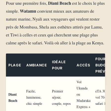
Diani Beach
Pour une première fois,
est le choix le plus
Watamu
simple.
convient mieux aux amateurs de
nature marine, Nyali aux voyageurs qui veulent rester
près de Mombasa, Shela aux esthètes attirés par Lamu,
et Tiwi à celles et ceux qui cherchent une plage plus
calme après le safari. Voilà où aller à la plage au Kenya.
FOURCH
IDÉALE
PLAGE
AMBIANCE
ACCÈS
BUDGET
POUR
PRÉVOI
Vol
Ukunda
Facile,
Premier
eTA 30 US
Diani
ou
lumineuse,
séjour,
vol 70-220
Beach
Madaraka
chic simple
couple, repos
safari 180-
Express +