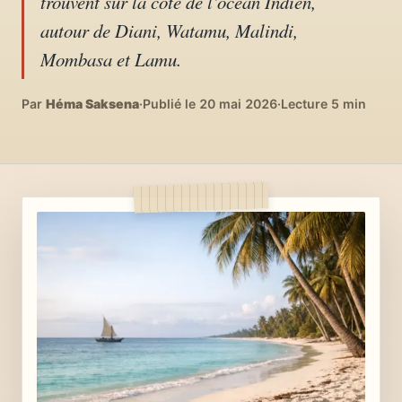
trouvent sur la côte de l’océan Indien,
04
DIY, intérieurs, bonheur
autour de Diani, Watamu, Malindi,
Mombasa et Lamu.
Recettes du monde
05
Cuisines voyageuses
Par
Héma Saksena
·
Publié le 20 mai 2026
·
Lecture 5 min
À propos
06
Qui est Héma ?