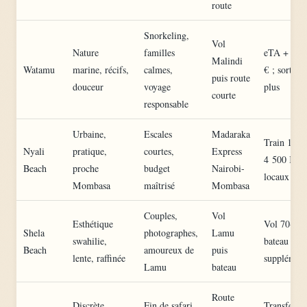
route
Snorkeling,
Vol
Nature
familles
eTA + vol
Malindi
Watamu
marine, récifs,
calmes,
€ ; sorties
puis route
douceur
voyage
plus
courte
responsable
Urbaine,
Escales
Madaraka
Train 1 50
Nyali
pratique,
courtes,
Express
4 500 KES 
Beach
proche
budget
Nairobi-
locaux
Mombasa
maîtrisé
Mombasa
Couples,
Vol
Esthétique
Vol 70-220
Shela
photographes,
Lamu
swahilie,
bateau en
Beach
amoureux de
puis
lente, raffinée
supplémen
Lamu
bateau
Route
Discrète,
Fin de safari,
Transfert l