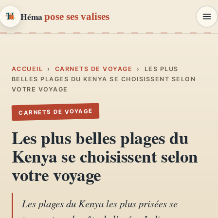
Héma
pose ses valises
Héma
pose ses valises
CARNETS DE VOYAGE & MODE
ACCUEIL
›
CARNETS DE VOYAGE
›
LES PLUS
BELLES PLAGES DU KENYA SE CHOISISSENT SELON
VOTRE VOYAGE
Carnets de voyage
01
Récits, road-trips, itinéraires
CARNETS DE VOYAGE
Les plus belles plages du
Escapades en France
02
Kenya se choisissent selon
Provence, Paris, Marseille…
votre voyage
Mode et style
03
Looks, dressing, inspirations
Les plages du Kenya les plus prisées se
Lifestyle & déco