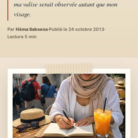
ma valise serait observée autant que mon
04
DIY, intérieurs, bonheur
visage.
Recettes du monde
Par
Héma Saksena
05
·
Publié le 24 octobre 2013
·
Cuisines voyageuses
Lecture 5 min
À propos
06
Qui est Héma ?