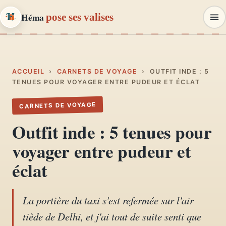
Héma
pose ses valises
Héma
pose ses valises
CARNETS DE VOYAGE & MODE
ACCUEIL
›
CARNETS DE VOYAGE
›
OUTFIT INDE : 5
TENUES POUR VOYAGER ENTRE PUDEUR ET ÉCLAT
Carnets de voyage
CARNETS DE VOYAGE
01
Récits, road-trips, itinéraires
Outfit inde : 5 tenues pour
Escapades en France
voyager entre pudeur et
02
Provence, Paris, Marseille…
éclat
Mode et style
03
Looks, dressing, inspirations
La portière du taxi s'est refermée sur l'air
tiède de Delhi, et j'ai tout de suite senti que
Lifestyle & déco