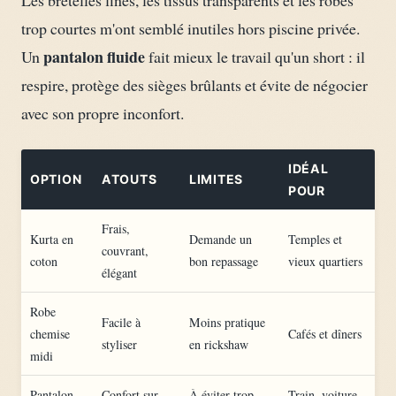
Les bretelles fines, les tissus transparents et les robes
trop courtes m'ont semblé inutiles hors piscine privée.
pantalon fluide
Un
fait mieux le travail qu'un short : il
respire, protège des sièges brûlants et évite de négocier
avec son propre inconfort.
IDÉAL
OPTION
ATOUTS
LIMITES
POUR
Frais,
Kurta en
Demande un
Temples et
couvrant,
coton
bon repassage
vieux quartiers
élégant
Robe
Facile à
Moins pratique
chemise
Cafés et dîners
styliser
en rickshaw
midi
Pantalon
Confort sur
À éviter trop
Train, voiture,