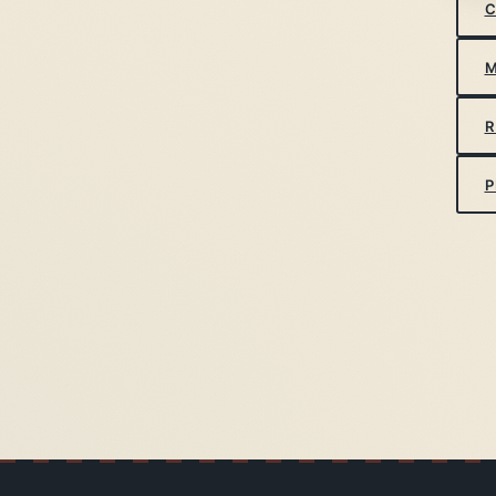
C
M
R
P