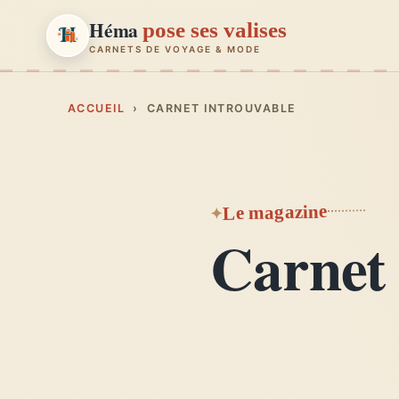
Héma
pose ses valises
CARNETS DE VOYAGE & MODE
Héma
pose ses valises
ACCUEIL
› CARNET INTROUVABLE
CARNETS DE VOYAGE & MODE
Carnets de voyage
01
Le magazine
Récits, road-trips, itinéraires
Carnet 
Escapades en France
02
Provence, Paris, Marseille…
Mode et style
03
Looks, dressing, inspirations