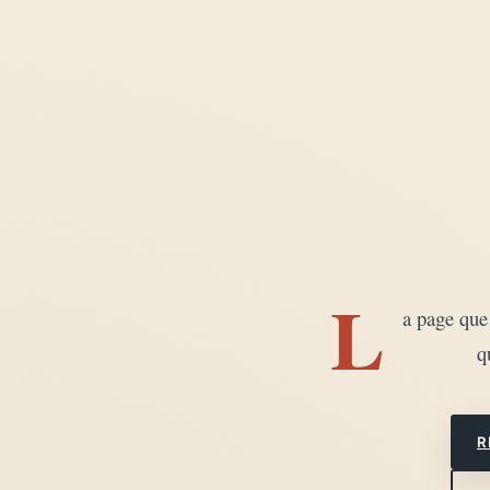
Lifestyle & déco
04
DIY, intérieurs, bonheur
Recettes du monde
05
Cuisines voyageuses
À propos
06
Qui est Héma ?
L
a page que 
q
R