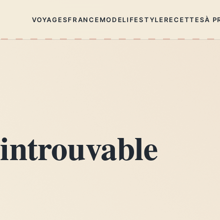
VOYAGES
FRANCE
MODE
LIFESTYLE
RECETTES
À P
introuvable