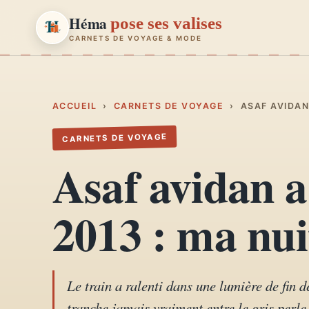
Héma
pose ses valises
CARNETS DE VOYAGE & MODE
Héma
pose ses valises
CARNETS DE VOYAGE & MODE
ACCUEIL
›
CARNETS DE VOYAGE
›
ASAF AVIDAN
CARNETS DE VOYAGE
Carnets de voyage
01
Asaf avidan 
Récits, road-trips, itinéraires
Escapades en France
2013 : ma nuit
02
Provence, Paris, Marseille…
Mode et style
03
Looks, dressing, inspirations
Le train a ralenti dans une lumière de fin 
tranche jamais vraiment entre le gris perle 