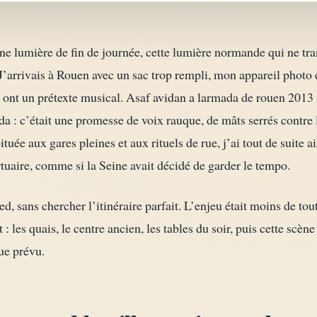
 une lumière de fin de journée, cette lumière normande qui ne tr
e. J’arrivais à Rouen avec un sac trop rempli, mon appareil photo 
i ont un prétexte musical. Asaf avidan a larmada de rouen 2013 
a : c’était une promesse de voix rauque, de mâts serrés contre l
tuée aux gares pleines et aux rituels de rue, j’ai tout de suite 
tuaire, comme si la Seine avait décidé de garder le tempo.
ed, sans chercher l’itinéraire parfait. L’enjeu était moins de to
 : les quais, le centre ancien, les tables du soir, puis cette scè
ue prévu.