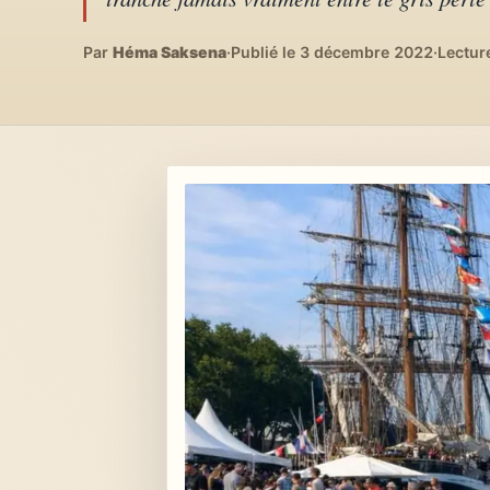
Lifestyle & déco
04
DIY, intérieurs, bonheur
Par
Héma Saksena
·
Publié le 3 décembre 2022
·
Lectur
Recettes du monde
05
Cuisines voyageuses
À propos
06
Qui est Héma ?