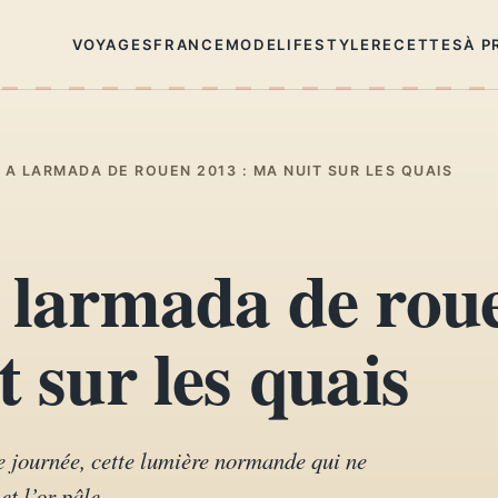
VOYAGES
FRANCE
MODE
LIFESTYLE
RECETTES
À P
 A LARMADA DE ROUEN 2013 : MA NUIT SUR LES QUAIS
a larmada de rou
 sur les quais
de journée, cette lumière normande qui ne
et l’or pâle.