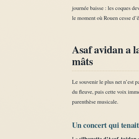
journée baisse : les coques de
le moment où Rouen cesse d’êt
Asaf avidan a l
mâts
Le souvenir le plus net n’est p
du fleuve, puis cette voix im
parenthèse musicale.
Un concert qui tenait
silhouette d’Asaf Avidan
La
p