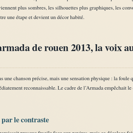
viennent plus sombres, les silhouettes plus graphiques, les conve
re une étape et devient un décor habité.
armada de rouen 2013, la voix au
as une chanson précise, mais une sensation physique : la foule qu
médiatement reconnaissable. Le cadre de l’Armada empêchait le
 par le contraste
araissait presque fragile face aux navires, mais ce décalage fa