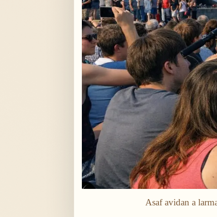
Asaf avidan a larm