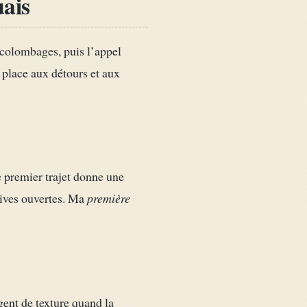
uais
 colombages, puis l’appel
e place aux détours et aux
 premier trajet donne une
ctives ouvertes. Ma
première
gent de texture quand la