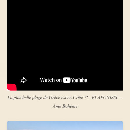
La plus belle plage de Grèce est en Crête ?! - ELAFONISSI —
Âme Bohème