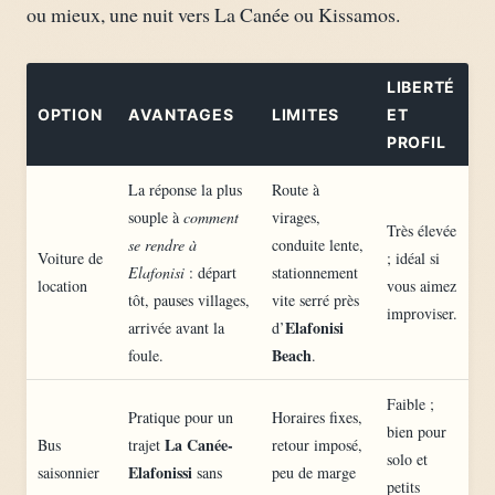
ou mieux, une nuit vers La Canée ou Kissamos.
LIBERTÉ
OPTION
AVANTAGES
LIMITES
ET
PROFIL
La réponse la plus
Route à
souple à
comment
virages,
Très élevée
se rendre à
conduite lente,
Voiture de
; idéal si
Elafonisi
: départ
stationnement
location
vous aimez
tôt, pauses villages,
vite serré près
improviser.
Elafonisi
arrivée avant la
d’
Beach
foule.
.
Faible ;
Pratique pour un
Horaires fixes,
bien pour
La Canée-
Bus
trajet
retour imposé,
solo et
Elafonissi
saisonnier
sans
peu de marge
petits