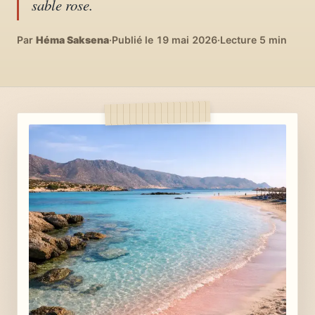
sable rose.
04
DIY, intérieurs, bonheur
Par
Héma Saksena
·
Publié le 19 mai 2026
·
Lecture 5 min
Recettes du monde
05
Cuisines voyageuses
À propos
06
Qui est Héma ?