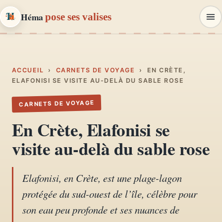
Héma
pose ses valises
Héma
pose ses valises
CARNETS DE VOYAGE & MODE
ACCUEIL
›
CARNETS DE VOYAGE
›
EN CRÈTE,
ELAFONISI SE VISITE AU-DELÀ DU SABLE ROSE
Carnets de voyage
CARNETS DE VOYAGE
01
Récits, road-trips, itinéraires
En Crète, Elafonisi se
Escapades en France
visite au-delà du sable rose
02
Provence, Paris, Marseille…
Elafonisi, en Crète, est une plage-lagon
Mode et style
03
protégée du sud-ouest de l’île, célèbre pour
Looks, dressing, inspirations
son eau peu profonde et ses nuances de
Lifestyle & déco