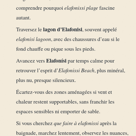
comprendre pourquoi
elafonissi plage
fascine
autant.
lagon d’Elafonisi
Traversez le
, souvent appelé
elafonisi lagoon
, avec des chaussures d’eau si le
fond chauffe ou pique sous les pieds.
Elafonísi
Avancez vers
par temps calme pour
retrouver l’esprit d’
Elafonissi Beach
, plus minéral,
plus nu, presque silencieux.
Écartez-vous des zones aménagées si vent et
chaleur restent supportables, sans franchir les
espaces sensibles ni emporter de sable.
Si vous cherchez
que faire à elafonissi
après la
baignade, marchez lentement, observez les nuances,