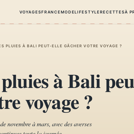
VOYAGES
FRANCE
MODE
LIFESTYLE
RECETTES
À P
ES PLUIES À BALI PEUT-ELLE GÂCHER VOTRE VOYAGE ?
pluies à Bali peu
tre voyage ?
t de novembre à mars, avec des averses
ontinues toute la journée.