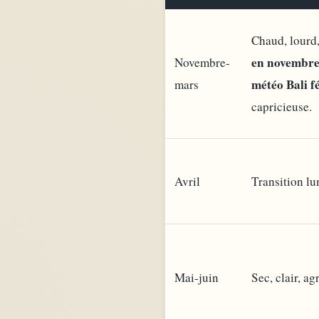
Chaud, lourd,
en novembr
Novembre-
météo Bali f
mars
capricieuse.
Avril
Transition l
Mai-juin
Sec, clair, ag