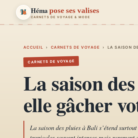
Héma
pose ses valises
CARNETS DE VOYAGE & MODE
Héma
pose ses valises
CARNETS DE VOYAGE & MODE
ACCUEIL
›
CARNETS DE VOYAGE
›
LA SAISON D
CARNETS DE VOYAGE
Carnets de voyage
01
La saison des 
Récits, road-trips, itinéraires
Escapades en France
elle gâcher vo
02
Provence, Paris, Marseille…
Mode et style
03
Looks, dressing, inspirations
La saison des pluies à Bali s’étend surtou
tropicales souvent intenses mais rarement c