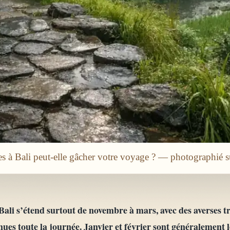
es à Bali peut-elle gâcher votre voyage ? — photographié 
 Bali s’étend surtout de novembre à mars, avec des averses t
es toute la journée. Janvier et février sont généralement le