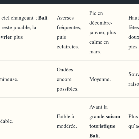
Pic en
Bali
 ciel changeant ;
Averses
Haut
décembre-
e
reste jouable, la
fréquentes,
fêtes
janvier, plus
évrier
plus
puis
doux
calme en
éclaircies.
pics.
mars.
Ondées
Souv
umineuse.
encore
Moyenne.
rais
possibles.
Avant la
saison
Faible à
grande
Plus
réable.
touristique
modérée.
qu’a
Bali
.