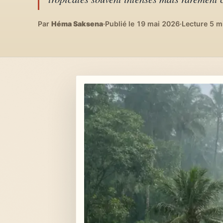
Lifestyle & déco
04
DIY, intérieurs, bonheur
Par
Héma Saksena
·
Publié le 19 mai 2026
·
Lecture 5 m
Recettes du monde
05
Cuisines voyageuses
À propos
06
Qui est Héma ?