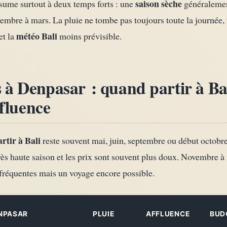
saison sèche
résume surtout à deux temps forts : une
généralemen
vembre à mars. La pluie ne tombe pas toujours toute la journée, m
météo Bali
et la
moins prévisible.
à Denpasar : quand partir à Bali
ffluence
rtir à Bali
reste souvent mai, juin, septembre ou début octobre 
très haute saison et les prix sont souvent plus doux. Novembre à
 fréquentes mais un voyage encore possible.
NPASAR
PLUIE
AFFLUENCE
BUD