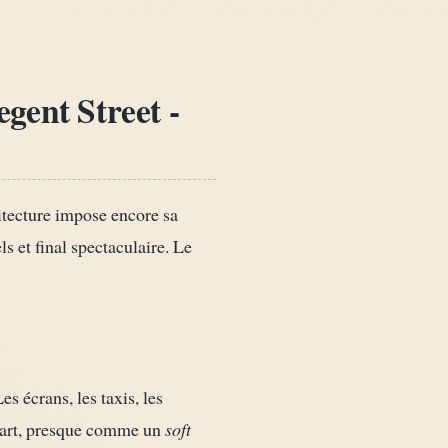
gent Street -
itecture impose encore sa
s et final spectaculaire. Le
es écrans, les taxis, les
départ, presque comme un
soft