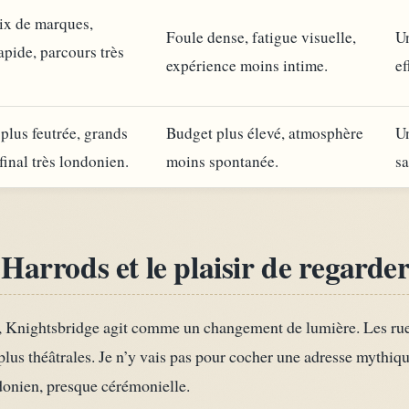
ix de marques,
Foule dense, fatigue visuelle,
Un
apide, parcours très
expérience moins intime.
ef
lus feutrée, grands
Budget plus élevé, atmosphère
U
final très londonien.
moins spontanée.
sa
Harrods et le plaisir de regarde
, Knightsbridge agit comme un changement de lumière. Les rue
s plus théâtrales. Je n’y vais pas pour cocher une adresse mythi
donien, presque cérémonielle.