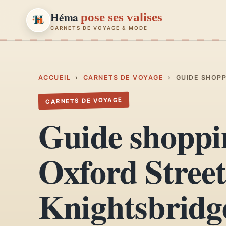
Héma
pose ses valises
CARNETS DE VOYAGE & MODE
Héma
pose ses valises
CARNETS DE VOYAGE & MODE
ACCUEIL
›
CARNETS DE VOYAGE
›
GUIDE SHOPP
CARNETS DE VOYAGE
Carnets de voyage
01
Guide shoppi
Récits, road-trips, itinéraires
Escapades en France
Oxford Street
02
Provence, Paris, Marseille…
Mode et style
Knightsbridge
03
Looks, dressing, inspirations