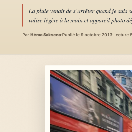
Lifestyle & déco
04
La pluie venait de s’arrêter quand je suis 
DIY, intérieurs, bonheur
valise légère à la main et appareil photo dé
Recettes du monde
05
Par
Héma Saksena
·
Publié le 9 octobre 2013
·
Lecture 
Cuisines voyageuses
À propos
06
Qui est Héma ?