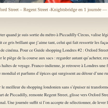
rd Street – Regent Street -Knightsbridge en 1 journée —
êter quand je suis sortie du métro à Piccadilly Circus, valise lé
t ce gris brillant que j’aime tant, celui qui fait ressortir les fa
 de cinéma. Pour ce Guide shopping Londres #2 : Oxford Street
r le piège de la course aux sacs : regarder autant qu’acheter, re
altes de voyage. Franco-indienne, je retrouve à Londres une fa
 mondial et parfums d’épices qui surgissent au détour d’une ru
r le meilleur du shopping londonien sans s’épuiser ni transfor
rt de Piccadilly, remonte Regent Street, glisse vers Oxford Stree
l. Une journée suffit si l’on accepte de sélectionner, de lever 