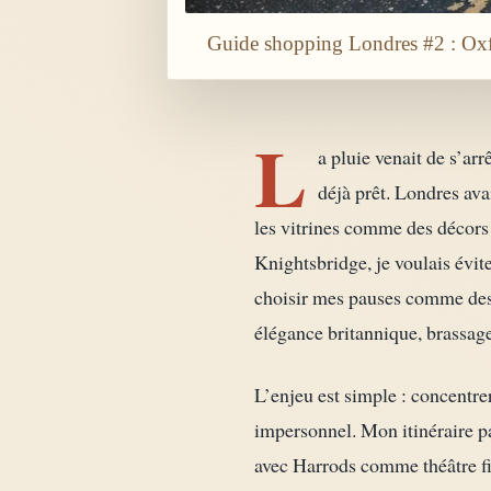
Guide shopping Londres #2 : Oxfo
L
a pluie venait de s’arr
déjà prêt. Londres avai
les vitrines comme des décors
Knightsbridge, je voulais évite
choisir mes pauses comme des h
élégance britannique, brassage
L’enjeu est simple : concentre
impersonnel. Mon itinéraire pa
avec Harrods comme théâtre fina