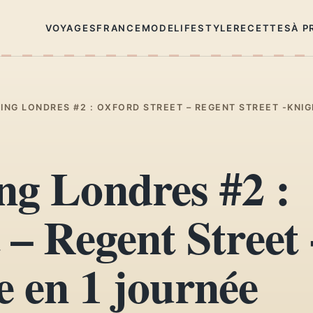
VOYAGES
FRANCE
MODE
LIFESTYLE
RECETTES
À P
ING LONDRES #2 : OXFORD STREET – REGENT STREET -KNI
ng Londres #2 :
 – Regent Street 
 en 1 journée