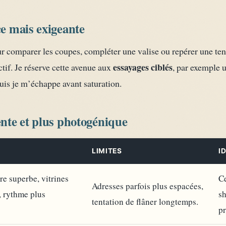
ce mais exigeante
ur comparer les coupes, compléter une valise ou repérer une ten
essayages ciblés
ctif. Je réserve cette avenue aux
, par exemple 
uis je m’échappe avant saturation.
ente et plus photogénique
LIMITES
I
re superbe, vitrines
Ce
Adresses parfois plus espacées,
s, rythme plus
sh
tentation de flâner longtemps.
p