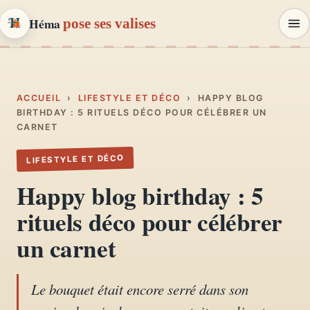
Héma
pose ses valises
Héma
pose ses valises
CARNETS DE VOYAGE & MODE
ACCUEIL
›
LIFESTYLE ET DÉCO
›
HAPPY BLOG
BIRTHDAY : 5 RITUELS DÉCO POUR CÉLÉBRER UN
CARNET
Carnets de voyage
01
Récits, road-trips, itinéraires
LIFESTYLE ET DÉCO
Happy blog birthday : 5
Escapades en France
02
rituels déco pour célébrer
Provence, Paris, Marseille…
un carnet
Mode et style
03
Looks, dressing, inspirations
Le bouquet était encore serré dans son
Lifestyle & déco