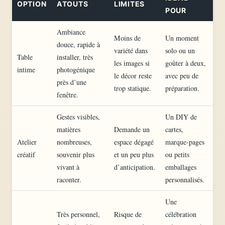
OPTION
ATOUTS
LIMITES
POUR
Ambiance
Moins de
Un moment
douce, rapide à
variété dans
solo ou un
Table
installer, très
les images si
goûter à deux,
intime
photogénique
le décor reste
avec peu de
près d’une
trop statique.
préparation.
fenêtre.
Gestes visibles,
Un DIY de
matières
Demande un
cartes,
Atelier
nombreuses,
espace dégagé
marque-pages
créatif
souvenir plus
et un peu plus
ou petits
vivant à
d’anticipation.
emballages
raconter.
personnalisés.
Une
Très personnel,
Risque de
célébration