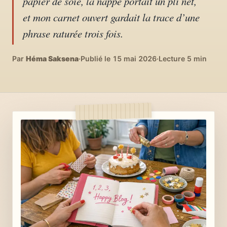
papier de soie, la nappe portait un pli net,
04
DIY, intérieurs, bonheur
et mon carnet ouvert gardait la trace d’une
phrase raturée trois fois.
Recettes du monde
05
Cuisines voyageuses
Par
Héma Saksena
·
Publié le 15 mai 2026
·
Lecture 5 min
À propos
06
Qui est Héma ?