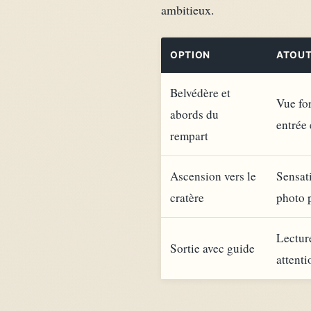
ambitieux.
OPTION
ATOU
Belvédère et
Vue for
abords du
entrée 
rempart
Ascension vers le
Sensati
cratère
photo 
Lectur
Sortie avec guide
attenti