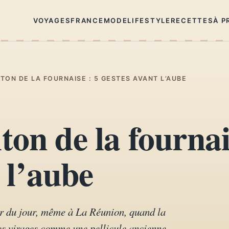
VOYAGES
FRANCE
MODE
LIFESTYLE
RECETTES
À P
TON DE LA FOURNAISE : 5 GESTES AVANT L’AUBE
on de la fournai
 l’aube
er du jour, même à La Réunion, quand la
es virages comme une pellicule ancienne.