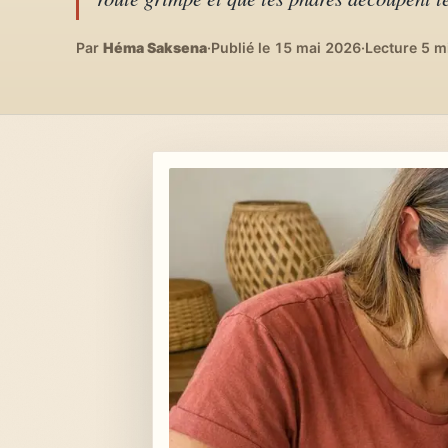
Lifestyle & déco
04
DIY, intérieurs, bonheur
Par
Héma Saksena
·
Publié le 15 mai 2026
·
Lecture 5 m
Recettes du monde
05
Cuisines voyageuses
À propos
06
Qui est Héma ?