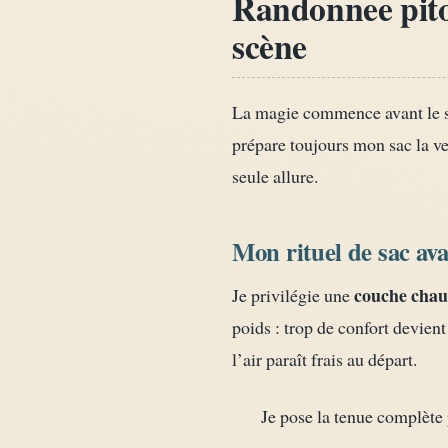
Randonnee pito
scène
La magie commence avant le sen
prépare toujours mon sac la vei
seule allure.
Mon rituel de sac ava
couche cha
Je privilégie une
poids : trop de confort devien
l’air paraît frais au départ.
Je pose la tenue complète p