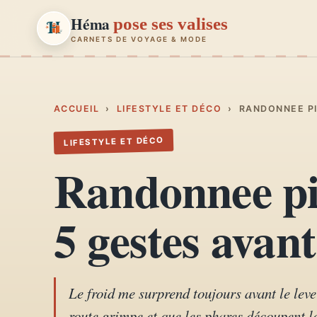
Héma
pose ses valises
CARNETS DE VOYAGE & MODE
Héma
pose ses valises
CARNETS DE VOYAGE & MODE
ACCUEIL
›
LIFESTYLE ET DÉCO
›
RANDONNEE PI
LIFESTYLE ET DÉCO
Carnets de voyage
01
Randonnee pit
Récits, road-trips, itinéraires
Escapades en France
5 gestes avant
02
Provence, Paris, Marseille…
Mode et style
03
Looks, dressing, inspirations
Le froid me surprend toujours avant le lev
route grimpe et que les phares découpent l