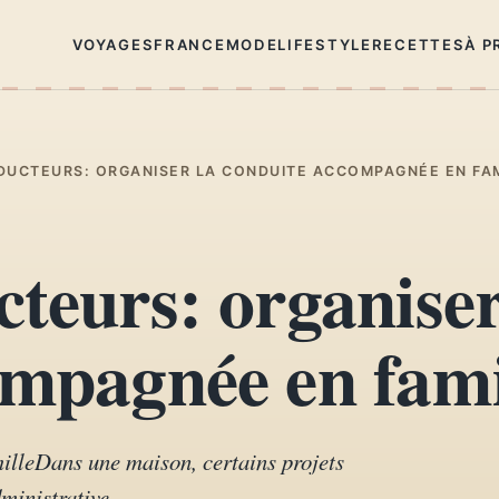
VOYAGES
FRANCE
MODE
LIFESTYLE
RECETTES
À P
DUCTEURS: ORGANISER LA CONDUITE ACCOMPAGNÉE EN FA
teurs: organiser
ompagnée en fami
illeDans une maison, certains projets
ministrative.