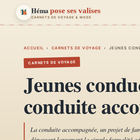
Héma
pose ses valises
CARNETS DE VOYAGE & MODE
Héma
pose ses valises
CARNETS DE VOYAGE & MODE
ACCUEIL
›
CARNETS DE VOYAGE
›
JEUNES CON
CARNETS DE VOYAGE
Carnets de voyage
01
Jeunes conduc
Récits, road-trips, itinéraires
Escapades en France
conduite acc
02
Provence, Paris, Marseille…
Mode et style
03
Looks, dressing, inspirations
La conduite accompagnée, un projet de fam
dépassent largement la simple formalité ad