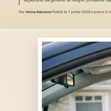
Lifestyle & déco
04
DIY, intérieurs, bonheur
Par
Héma Saksena
·
Publié le 1 juillet 2026
·
Lecture 5 
Recettes du monde
05
Cuisines voyageuses
À propos
06
Qui est Héma ?