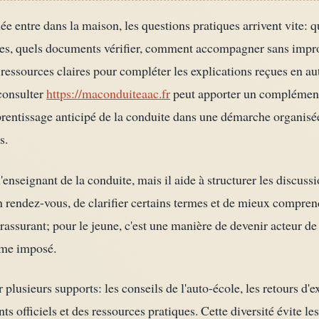
entre dans la maison, les questions pratiques arrivent vite: q
s, quels documents vérifier, comment accompagner sans impro
 ressources claires pour compléter les explications reçues en au
 consulter
https://maconduiteaac.fr
peut apporter un complément 
entissage anticipé de la conduite dans une démarche organisée,
s.
enseignant de la conduite, mais il aide à structurer les discussi
n rendez-vous, de clarifier certains termes et de mieux compren
 rassurant; pour le jeune, c'est une manière de devenir acteur d
mme imposé.
 plusieurs supports: les conseils de l'auto-école, les retours d'
 officiels et des ressources pratiques. Cette diversité évite le