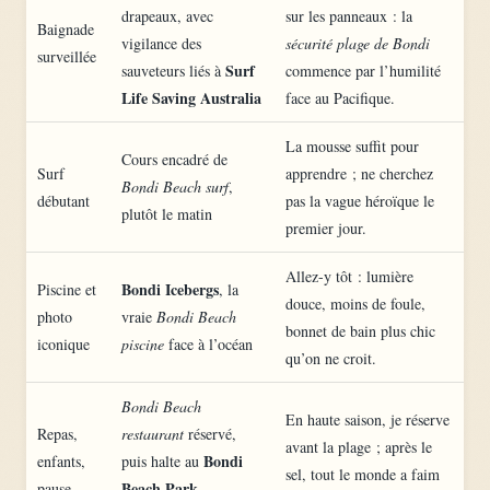
drapeaux, avec
sur les panneaux : la
Baignade
vigilance des
sécurité plage de Bondi
surveillée
Surf
sauveteurs liés à
commence par l’humilité
Life Saving Australia
face au Pacifique.
La mousse suffit pour
Cours encadré de
Surf
apprendre ; ne cherchez
Bondi Beach surf
,
débutant
pas la vague héroïque le
plutôt le matin
premier jour.
Allez-y tôt : lumière
Bondi Icebergs
Piscine et
, la
douce, moins de foule,
photo
vraie
Bondi Beach
bonnet de bain plus chic
iconique
piscine
face à l’océan
qu’on ne croit.
Bondi Beach
En haute saison, je réserve
Repas,
restaurant
réservé,
avant la plage ; après le
Bondi
enfants,
puis halte au
sel, tout le monde a faim
Beach Park
pause