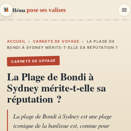
Héma
pose ses valises
Héma
pose ses valises
CARNETS DE VOYAGE & MODE
ACCUEIL
›
CARNETS DE VOYAGE
›
LA PLAGE DE
BONDI À SYDNEY MÉRITE-T-ELLE SA RÉPUTATION ?
Carnets de voyage
CARNETS DE VOYAGE
01
Récits, road-trips, itinéraires
La Plage de Bondi à
Escapades en France
Sydney mérite-t-elle sa
02
Provence, Paris, Marseille…
réputation ?
Mode et style
03
Looks, dressing, inspirations
La plage de Bondi à Sydney est une plage
iconique de la banlieue est, connue pour
Lifestyle & déco