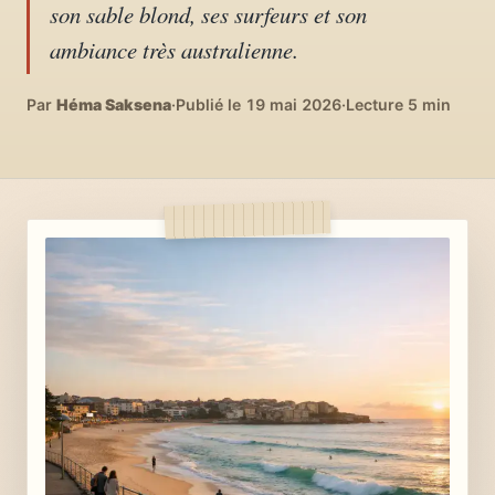
son sable blond, ses surfeurs et son
04
DIY, intérieurs, bonheur
ambiance très australienne.
Recettes du monde
Par
Héma Saksena
05
·
Publié le 19 mai 2026
·
Lecture 5 min
Cuisines voyageuses
À propos
06
Qui est Héma ?