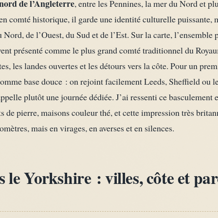
nord de l’Angleterre
, entre les Pennines, la mer du Nord et p
n comté historique, il garde une identité culturelle puissante, m
 Nord, de l’Ouest, du Sud et de l’Est. Sur la carte, l’ensemble
 souvent présenté comme le plus grand comté traditionnel du Ro
tes, les landes ouvertes et les détours vers la côte. Pour un pre
omme base douce : on rejoint facilement Leeds, Sheffield ou l
ppelle plutôt une journée dédiée. J’ai ressenti ce basculement 
s de pierre, maisons couleur thé, et cette impression très britan
mètres, mais en virages, en averses et en silences.
 le Yorkshire : villes, côte et p