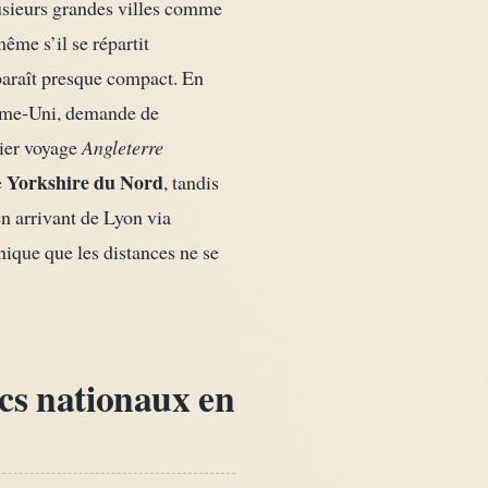
lusieurs grandes villes comme
ême s’il se répartit
 paraît presque compact. En
yaume-Uni, demande de
mier voyage
Angleterre
Yorkshire du Nord
e
, tandis
en arrivant de Lyon via
nique que les distances ne se
arcs nationaux en