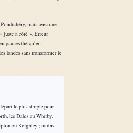
e Pondichéry, mais avec une
« juste à côté ». Erreur
 en pauses thé qu’en
les landes sans transformer le
départ le plus simple pour
orth, les Dales ou Whitby.
pton ou Keighley ; moins