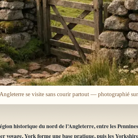
Angleterre se visite sans courir partout — photographié su
égion historique du nord de l’Angleterre, entre les Pennine
r voyage, York forme une base pratique, puis les Yorkshir