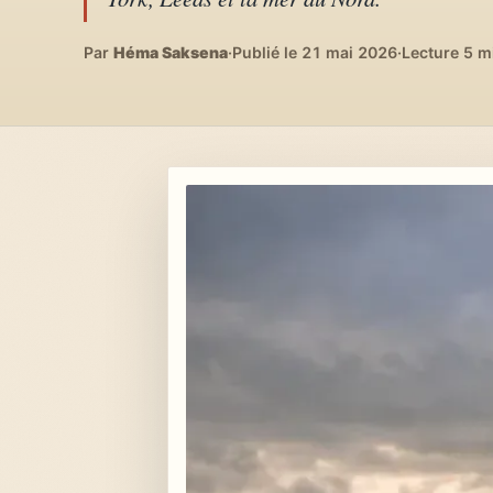
Lifestyle & déco
04
DIY, intérieurs, bonheur
Par
Héma Saksena
·
Publié le 21 mai 2026
·
Lecture 5 m
Recettes du monde
05
Cuisines voyageuses
À propos
06
Qui est Héma ?