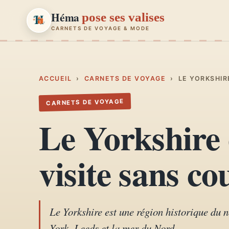
Héma
pose ses valises
CARNETS DE VOYAGE & MODE
Héma
pose ses valises
CARNETS DE VOYAGE & MODE
ACCUEIL
›
CARNETS DE VOYAGE
›
LE YORKSHIR
CARNETS DE VOYAGE
Carnets de voyage
01
Le Yorkshire 
Récits, road-trips, itinéraires
Escapades en France
visite sans co
02
Provence, Paris, Marseille…
Mode et style
03
Looks, dressing, inspirations
Le Yorkshire est une région historique du n
York, Leeds et la mer du Nord.