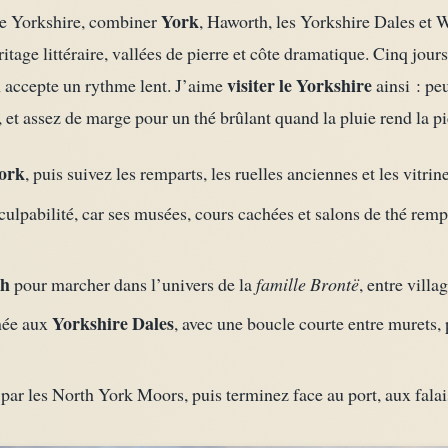
York
le Yorkshire, combiner
, Haworth, les Yorkshire Dales et
itage littéraire, vallées de pierre et côte dramatique. Cinq jours 
visiter le Yorkshire
on accepte un rythme lent. J’aime
ainsi : pe
et assez de marge pour un thé brûlant quand la pluie rend la pie
ork
, puis suivez les remparts, les ruelles anciennes et les vitrin
culpabilité, car ses musées, cours cachées et salons de thé remp
th
pour marcher dans l’univers de la
famille Brontë
, entre vill
Yorkshire Dales
rnée aux
, avec une boucle courte entre murets, 
par les North York Moors, puis terminez face au port, aux falais