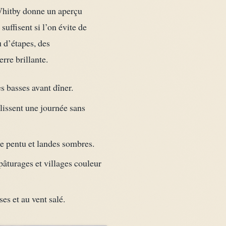
 Whitby donne un aperçu
suffisent si l’on évite de
u d’étapes, des
rre brillante.
es basses avant dîner.
lissent une journée sans
age pentu et landes sombres.
pâturages et villages couleur
es et au vent salé.