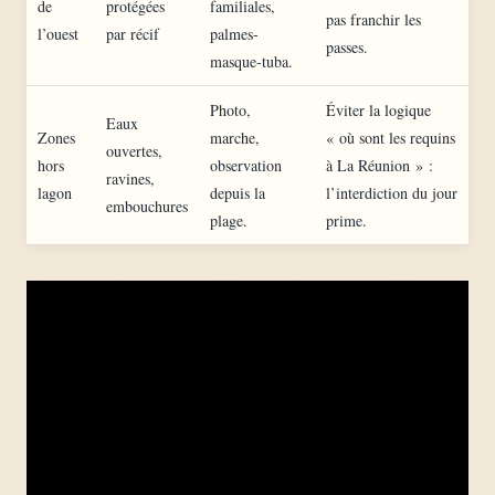
de
protégées
familiales,
pas franchir les
l’ouest
par récif
palmes-
passes.
masque-tuba.
Photo,
Éviter la logique
Eaux
Zones
marche,
« où sont les requins
ouvertes,
hors
observation
à La Réunion » :
ravines,
lagon
depuis la
l’interdiction du jour
embouchures
plage.
prime.