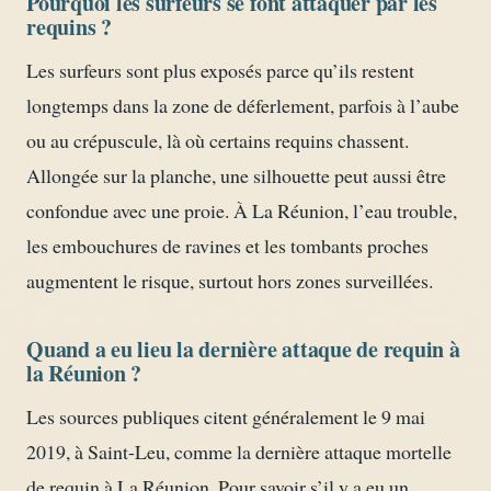
Pourquoi les surfeurs se font attaquer par les
requins ?
Les surfeurs sont plus exposés parce qu’ils restent
longtemps dans la zone de déferlement, parfois à l’aube
ou au crépuscule, là où certains requins chassent.
Allongée sur la planche, une silhouette peut aussi être
confondue avec une proie. À La Réunion, l’eau trouble,
les embouchures de ravines et les tombants proches
augmentent le risque, surtout hors zones surveillées.
Quand a eu lieu la dernière attaque de requin à
la Réunion ?
Les sources publiques citent généralement le 9 mai
2019, à Saint-Leu, comme la dernière attaque mortelle
de requin à La Réunion. Pour savoir s’il y a eu un