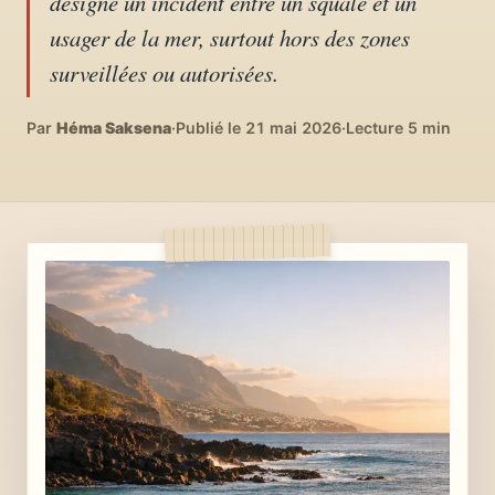
désigne un incident entre un squale et un
04
DIY, intérieurs, bonheur
usager de la mer, surtout hors des zones
surveillées ou autorisées.
Recettes du monde
05
Cuisines voyageuses
Par
Héma Saksena
·
Publié le 21 mai 2026
·
Lecture 5 min
À propos
06
Qui est Héma ?