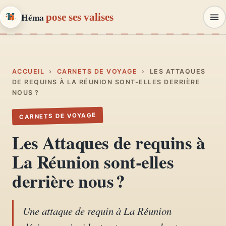
Héma
pose ses valises
Héma
pose ses valises
CARNETS DE VOYAGE & MODE
ACCUEIL
›
CARNETS DE VOYAGE
›
LES ATTAQUES
DE REQUINS À LA RÉUNION SONT-ELLES DERRIÈRE
NOUS ?
Carnets de voyage
01
Récits, road-trips, itinéraires
CARNETS DE VOYAGE
Les Attaques de requins à
Escapades en France
02
La Réunion sont-elles
Provence, Paris, Marseille…
derrière nous ?
Mode et style
03
Looks, dressing, inspirations
Une attaque de requin à La Réunion
Lifestyle & déco