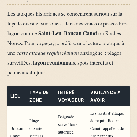
Les attaques historiques se concentrent surtout sur la
façade ouest et sud-ouest, dans des zones exposées hors
Saint-Leu
Boucan Canot
lagon comme
,
ou Roches
Noires. Pour voyager, je préfère une lecture pratique à
une
carte attaque requin réunion
anxiogène : plages
lagon réunionnais
surveillées,
, spots interdits et
panneaux du jour.
TYPE DE
INTÉRÊT
VIGILANCE À
LIEU
ZONE
VOYAGEUR
AVOIR
Les récits d’attaque
Baignade
Plage
de requin Boucan
surveillée si
Boucan
ouverte,
Canot rappellent de
autorisée,
Canot
secteurs
lire panneaux,