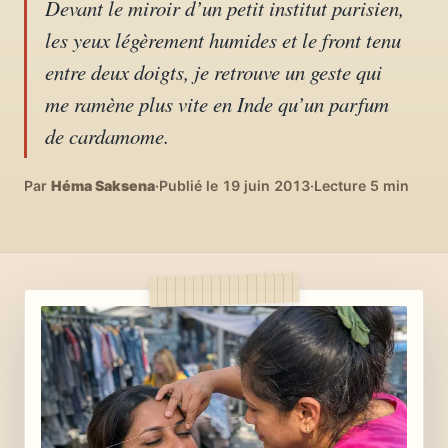
Devant le miroir d’un petit institut parisien,
04
DIY, intérieurs, bonheur
les yeux légèrement humides et le front tenu
entre deux doigts, je retrouve un geste qui
Recettes du monde
05
me ramène plus vite en Inde qu’un parfum
Cuisines voyageuses
de cardamome.
À propos
06
Par
Héma Saksena
·
Publié le 19 juin 2013
·
Lecture 5 min
Qui est Héma ?