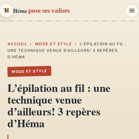
Héma
pose ses valises
Héma
pose ses valises
CARNETS DE VOYAGE & MODE
ACCUEIL
›
MODE ET STYLE
›
L’ÉPILATION AU FIL :
UNE TECHNIQUE VENUE D’AILLEURS! 3 REPÈRES
D’HÉMA
Carnets de voyage
01
Récits, road-trips, itinéraires
MODE ET STYLE
L’épilation au fil : une
Escapades en France
02
technique venue
Provence, Paris, Marseille…
d’ailleurs! 3 repères
Mode et style
03
d’Héma
Looks, dressing, inspirations
Lifestyle & déco