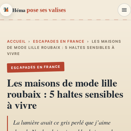
Héma
pose ses valises
Héma
pose ses valises
CARNETS DE VOYAGE & MODE
ACCUEIL
›
ESCAPADES EN FRANCE
›
LES MAISONS
DE MODE LILLE ROUBAIX : 5 HALTES SENSIBLES À
VIVRE
Carnets de voyage
01
Récits, road-trips, itinéraires
ESCAPADES EN FRANCE
Les maisons de mode lille
Escapades en France
02
roubaix : 5 haltes sensibles
Provence, Paris, Marseille…
à vivre
Mode et style
03
Looks, dressing, inspirations
La lumière avait ce gris perlé que j’aime
Lifestyle & déco