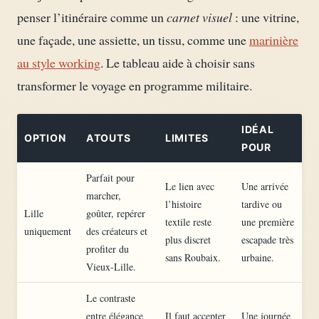
penser l’itinéraire comme un
carnet visuel
: une vitrine,
une façade, une assiette, un tissu, comme une
marinière
au style working
. Le tableau aide à choisir sans
transformer le voyage en programme militaire.
IDÉAL
OPTION
ATOUTS
LIMITES
POUR
Parfait pour
Le lien avec
Une arrivée
marcher,
l’histoire
tardive ou
Lille
goûter, repérer
textile reste
une première
uniquement
des créateurs et
plus discret
escapade très
profiter du
sans Roubaix.
urbaine.
Vieux-Lille.
Le contraste
entre élégance
Il faut accepter
Une journée