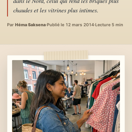
dans le Nord, celui qui rend les briques plus
04
DIY, intérieurs, bonheur
chaudes et les vitrines plus intimes.
Recettes du monde
Par
Héma Saksena
·
Publié le 12 mars 2014
·
Lecture 5 min
05
Cuisines voyageuses
À propos
06
Qui est Héma ?