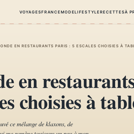
VOYAGES
FRANCE
MODE
LIFESTYLE
RECETTES
À P
ONDE EN RESTAURANTS PARIS : 5 ESCALES CHOISIES À TAB
e en restaurant
es choisies à tabl
ouvé ce mélange de klaxons, de
ui me ramène toujours un peu à mon