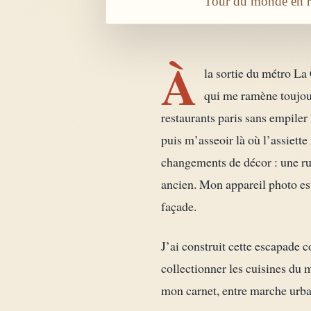
Tour du monde en re
À
la sortie du métro La
qui me ramène toujou
restaurants paris sans empiler 
puis m’asseoir là où l’assiette
changements de décor : une rue
ancien. Mon appareil photo est
façade.
J’ai construit cette escapade 
collectionner les cuisines du m
mon carnet, entre marche urbai