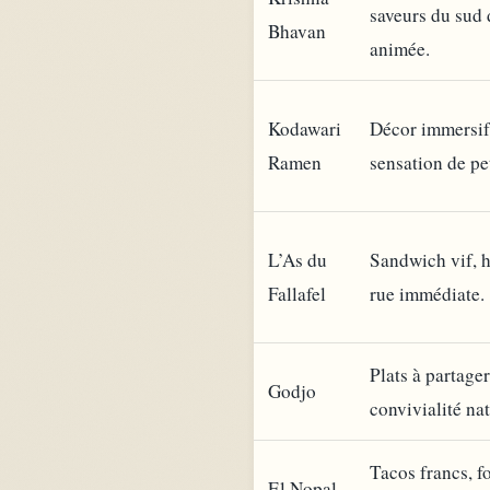
saveurs du sud 
Bhavan
animée.
Kodawari
Décor immersif,
Ramen
sensation de pe
L’As du
Sandwich vif, h
Fallafel
rue immédiate.
Plats à partager
Godjo
convivialité nat
Tacos francs, f
El Nopal