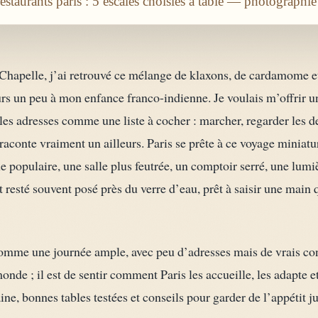
staurants paris : 5 escales choisies à table — photographié
 Chapelle, j’ai retrouvé ce mélange de klaxons, de cardamome e
rs un peu à mon enfance franco-indienne. Je voulais m’offrir 
les adresses comme une liste à cocher : marcher, regarder les dev
 raconte vraiment un ailleurs. Paris se prête à ce voyage miniatu
 populaire, une salle plus feutrée, un comptoir serré, une lumi
 resté souvent posé près du verre d’eau, prêt à saisir une main q
comme une journée ample, avec peu d’adresses mais de vrais con
onde ; il est de sentir comment Paris les accueille, les adapte e
ne, bonnes tables testées et conseils pour garder de l’appétit ju