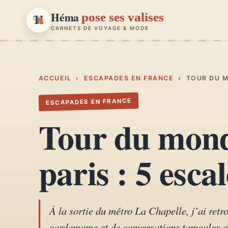
Héma
pose ses valises
CARNETS DE VOYAGE & MODE
Héma
pose ses valises
CARNETS DE VOYAGE & MODE
ACCUEIL
›
ESCAPADES EN FRANCE
›
TOUR DU M
ESCAPADES EN FRANCE
Carnets de voyage
01
Tour du mond
Récits, road-trips, itinéraires
Escapades en France
paris : 5 escal
02
Provence, Paris, Marseille…
Mode et style
03
Looks, dressing, inspirations
À la sortie du métro La Chapelle, j’ai retr
cardamome et de conversations tamoules q