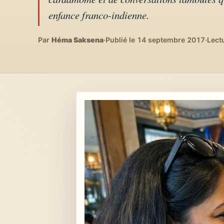
Lifestyle & déco
04
enfance franco-indienne.
DIY, intérieurs, bonheur
Par
Héma Saksena
·
Publié le 14 septembre 2017
·
Lect
Recettes du monde
05
Cuisines voyageuses
À propos
06
Qui est Héma ?