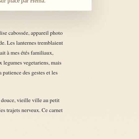
sur place par Héma.
lise cabossée, appareil photo
de. Les lanternes tremblaient
ait à mes étés familiaux,
ux legumes vegetariens, mais
a patience des gestes et les
douce, vieille ville au petit
les trajets nerveux. Ce carnet