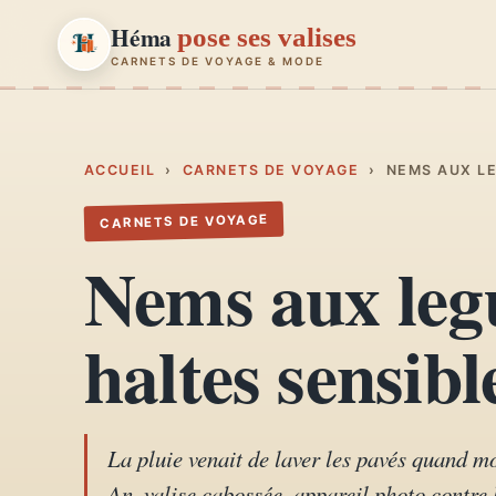
Héma
pose ses valises
CARNETS DE VOYAGE & MODE
Héma
pose ses valises
CARNETS DE VOYAGE & MODE
ACCUEIL
›
CARNETS DE VOYAGE
›
NEMS AUX LE
CARNETS DE VOYAGE
Carnets de voyage
01
Nems aux legu
Récits, road-trips, itinéraires
Escapades en France
haltes sensib
02
Provence, Paris, Marseille…
Mode et style
03
Looks, dressing, inspirations
La pluie venait de laver les pavés quand m
An, valise cabossée, appareil photo contre 