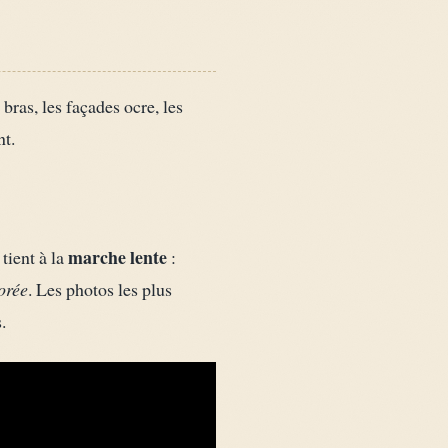
bras, les façades ocre, les
nt.
marche lente
tient à la
:
orée
. Les photos les plus
.