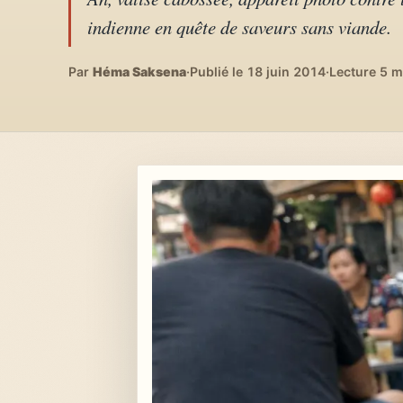
Lifestyle & déco
04
indienne en quête de saveurs sans viande.
DIY, intérieurs, bonheur
Par
Héma Saksena
·
Publié le 18 juin 2014
·
Lecture 5 m
Recettes du monde
05
Cuisines voyageuses
À propos
06
Qui est Héma ?