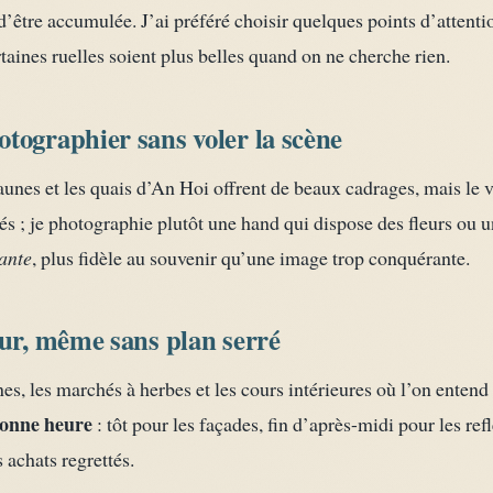
 d’être accumulée. J’ai préféré choisir quelques points d’attenti
rtaines ruelles soient plus belles quand on ne cherche rien.
tographier sans voler la scène
aunes et les quais d’An Hoi offrent de beaux cadrages, mais le vr
olés ; je photographie plutôt une hand qui dispose des fleurs ou u
ante
, plus fidèle au souvenir qu’une image trop conquérante.
our, même sans plan serré
nes, les marchés à herbes et les cours intérieures où l’on entend 
onne heure
: tôt pour les façades, fin d’après-midi pour les ref
s achats regrettés.