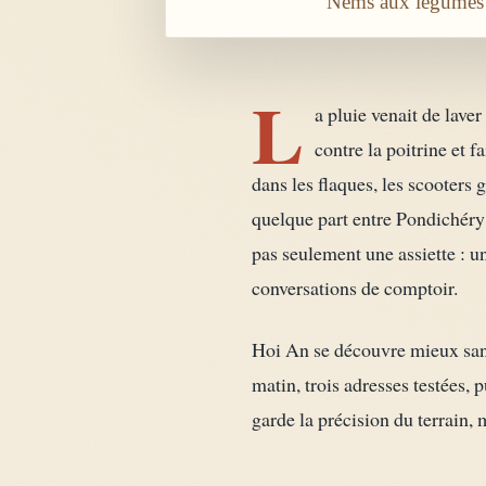
Nems aux legumes v
L
a pluie venait de lave
contre la poitrine et 
dans les flaques, les scooters 
quelque part entre Pondichéry 
pas seulement une assiette : une
conversations de comptoir.
Hoi An se découvre mieux sans a
matin, trois adresses testées, 
garde la précision du terrain, 