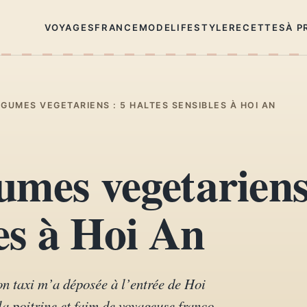
VOYAGES
FRANCE
MODE
LIFESTYLE
RECETTES
À P
GUMES VEGETARIENS : 5 HALTES SENSIBLES À HOI AN
mes vegetariens
les à Hoi An
on taxi m’a déposée à l’entrée de Hoi
la poitrine et faim de voyageuse franco-