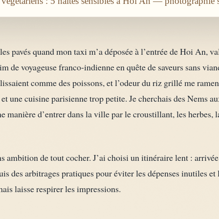
egetariens : 5 haltes sensibles à Hoi An — photographié 
r les pavés quand mon taxi m’a déposée à l’entrée de Hoi An, va
faim de voyageuse franco-indienne en quête de saveurs sans vian
glissaient comme des poissons, et l’odeur du riz grillé me ramen
et une cuisine parisienne trop petite. Je cherchais des Nems a
 manière d’entrer dans la ville par le croustillant, les herbes, l
mbition de tout cocher. J’ai choisi un itinéraire lent : arrivée 
puis des arbitrages pratiques pour éviter les dépenses inutiles et 
mais laisse respirer les impressions.