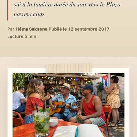
suivi la lumière dorée du soir vers le Plaza
04
DIY, intérieurs, bonheur
havana club.
Recettes du monde
Par
Héma Saksena
05
·
Publié le 12 septembre 2017
·
Cuisines voyageuses
Lecture 5 min
À propos
06
Qui est Héma ?