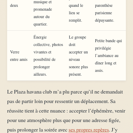
musique et
deux
quand le
parenthèse
promenade
lieu se
parisienne
autour du
remplit.
dépaysante.
quartier.
Énergie
Le groupe
Petite bande qui
collective, photos
doit
privilégie
Verre
vivantes et
accepter un
l’ambiance au
entre amis
possibilité de
niveau
dîner long et
prolonger
sonore plus
assis.
ailleurs.
présent.
Le Plaza havana club m’a plu parce qu’il ne demandait
pas de partir loin pour ressentir un déplacement. Sa
réussite tient à cette nuance : accepter l’éphémère, venir
pour une atmosphère plus que pour une adresse figée,
puis prolonger la soirée avec
ses propres repères
. J’y