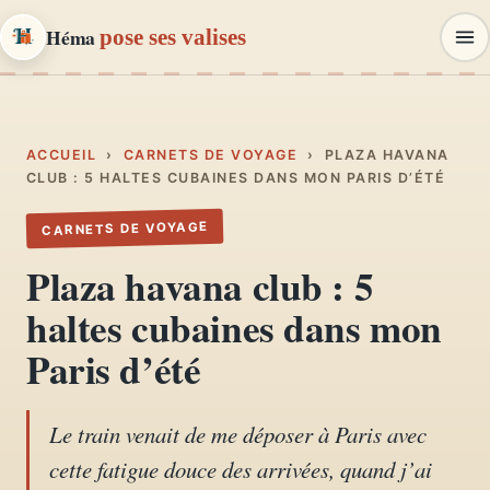
Héma
pose ses valises
Héma
pose ses valises
CARNETS DE VOYAGE & MODE
ACCUEIL
›
CARNETS DE VOYAGE
›
PLAZA HAVANA
CLUB : 5 HALTES CUBAINES DANS MON PARIS D’ÉTÉ
Carnets de voyage
CARNETS DE VOYAGE
01
Récits, road-trips, itinéraires
Plaza havana club : 5
Escapades en France
haltes cubaines dans mon
02
Provence, Paris, Marseille…
Paris d’été
Mode et style
03
Looks, dressing, inspirations
Le train venait de me déposer à Paris avec
cette fatigue douce des arrivées, quand j’ai
Lifestyle & déco