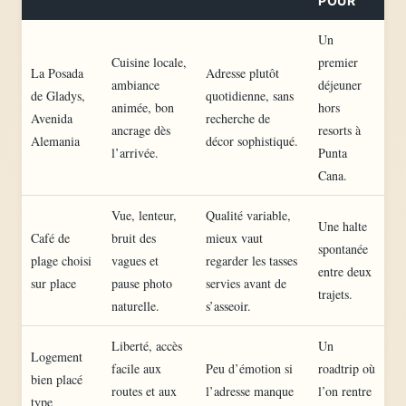
POUR
Un
Cuisine locale,
premier
La Posada
Adresse plutôt
ambiance
déjeuner
de Gladys,
quotidienne, sans
animée, bon
hors
Avenida
recherche de
ancrage dès
resorts à
Alemania
décor sophistiqué.
l’arrivée.
Punta
Cana.
Vue, lenteur,
Qualité variable,
Une halte
Café de
bruit des
mieux vaut
spontanée
plage choisi
vagues et
regarder les tasses
entre deux
sur place
pause photo
servies avant de
trajets.
naturelle.
s’asseoir.
Liberté, accès
Un
Logement
facile aux
Peu d’émotion si
roadtrip où
bien placé
routes et aux
l’adresse manque
l’on rentre
type