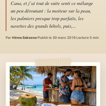
Cana, et j’ai tout de suite senti ce mélange
04
DIY, intérieurs, bonheur
un peu déroutant : la moiteur sur la peau,
les palmiers presque trop parfaits, les
Recettes du monde
05
navettes des grands hôtels, puis,...
Cuisines voyageuses
À propos
Par
Héma Saksena
·
Publié le 30 mars 2016
·
Lecture 5 min
06
Qui est Héma ?