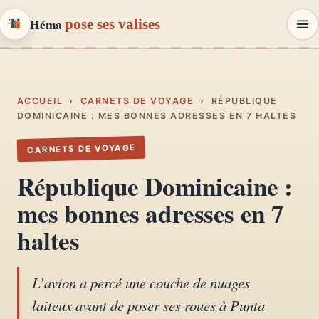
Héma
pose ses valises
Héma
pose ses valises
CARNETS DE VOYAGE & MODE
ACCUEIL
›
CARNETS DE VOYAGE
›
RÉPUBLIQUE
DOMINICAINE : MES BONNES ADRESSES EN 7 HALTES
Carnets de voyage
CARNETS DE VOYAGE
01
Récits, road-trips, itinéraires
République Dominicaine :
Escapades en France
mes bonnes adresses en 7
02
Provence, Paris, Marseille…
haltes
Mode et style
03
Looks, dressing, inspirations
L’avion a percé une couche de nuages
laiteux avant de poser ses roues à Punta
Lifestyle & déco