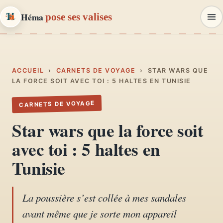
Héma
pose ses valises
Héma
pose ses valises
CARNETS DE VOYAGE & MODE
ACCUEIL
›
CARNETS DE VOYAGE
›
STAR WARS QUE
LA FORCE SOIT AVEC TOI : 5 HALTES EN TUNISIE
Carnets de voyage
CARNETS DE VOYAGE
01
Récits, road-trips, itinéraires
Star wars que la force soit
Escapades en France
avec toi : 5 haltes en
02
Provence, Paris, Marseille…
Tunisie
Mode et style
03
Looks, dressing, inspirations
La poussière s’est collée à mes sandales
avant même que je sorte mon appareil
Lifestyle & déco