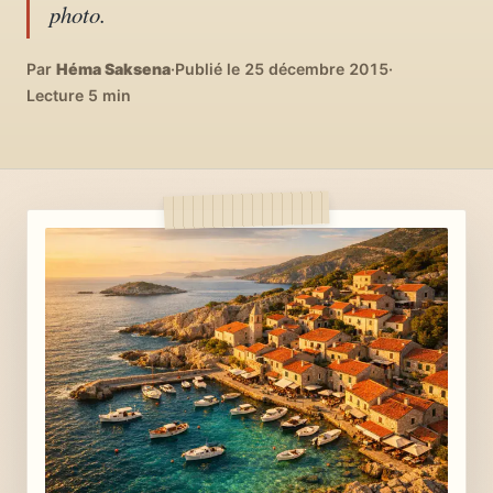
photo.
04
DIY, intérieurs, bonheur
Par
Héma Saksena
·
Publié le 25 décembre 2015
·
Recettes du monde
Lecture 5 min
05
Cuisines voyageuses
À propos
06
Qui est Héma ?