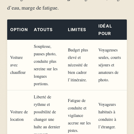
d’eau, marge de fatigue.
IDÉAL
OPTION
ATOUTS
LIMITES
POUR
Souplesse,
Budget plus
Voyageuses
pauses photo,
Voiture
élevé et
seules, courts
conduite plus
avec
nécessité de
séjours et
sereine sur les
chauffeur
bien cadrer
amateurs de
longues
l’itinéraire.
photo.
portions.
Liberté de
Fatigue de
rythme et
Voyageurs
conduite et
Voiture de
possibilité de
habitués à
vigilance
location
changer une
conduire à
accrue sur les
halte au dernier
l’étranger.
pistes.