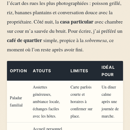
l’écart des rues les plus photographiées : poisson grillé,
riz, bananes plantains et conversation douce avec la
casa particular
propriétaire. Côté nuit, la
avec chambre
sur cour m’a sauvée du bruit. Pour écrire, j’ai préféré un
café de quartier
simple, propice à la
sobremesa
, ce
moment où l’on reste après avoir fini.
IDÉAL
OPTION
ATOUTS
LIMITES
POUR
Assiettes
Carte parfois
Un dîner
généreuses,
courte et
calme
Paladar
ambiance locale,
horaires à
après une
familial
échanges faciles
confirmer sur
journée de
avec les hôtes.
place.
marche.
Accueil personnel,