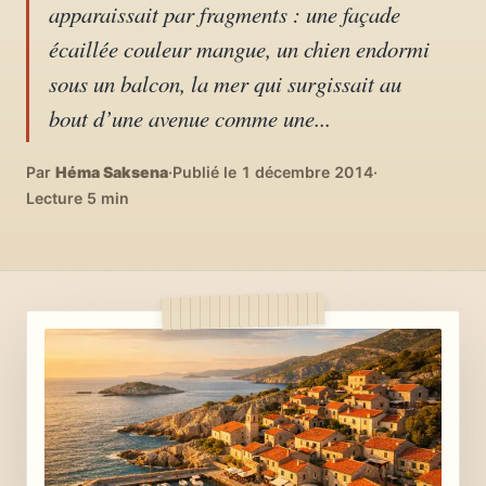
apparaissait par fragments : une façade
04
DIY, intérieurs, bonheur
écaillée couleur mangue, un chien endormi
sous un balcon, la mer qui surgissait au
Recettes du monde
05
bout d’une avenue comme une...
Cuisines voyageuses
À propos
Par
Héma Saksena
·
Publié le 1 décembre 2014
·
06
Lecture 5 min
Qui est Héma ?