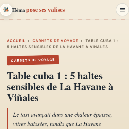
Héma
pose ses valises
Héma
pose ses valises
CARNETS DE VOYAGE & MODE
ACCUEIL
›
CARNETS DE VOYAGE
›
TABLE CUBA 1 :
5 HALTES SENSIBLES DE LA HAVANE À VIÑALES
Carnets de voyage
CARNETS DE VOYAGE
01
Récits, road-trips, itinéraires
Table cuba 1 : 5 haltes
Escapades en France
sensibles de La Havane à
02
Provence, Paris, Marseille…
Viñales
Mode et style
03
Looks, dressing, inspirations
Le taxi avançait dans une chaleur épaisse,
vitres baissées, tandis que La Havane
Lifestyle & déco