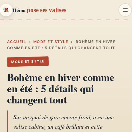
Héma
pose ses valises
Héma
pose ses valises
CARNETS DE VOYAGE & MODE
ACCUEIL
›
MODE ET STYLE
›
BOHÈME EN HIVER
COMME EN ÉTÉ : 5 DÉTAILS QUI CHANGENT TOUT
Carnets de voyage
MODE ET STYLE
01
Récits, road-trips, itinéraires
Bohème en hiver comme
Escapades en France
en été : 5 détails qui
02
Provence, Paris, Marseille…
changent tout
Mode et style
03
Looks, dressing, inspirations
Sur un quai de gare encore froid, avec une
valise cabine, un café brûlant et cette
Lifestyle & déco