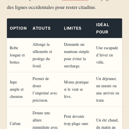
des lignes occidentales pour rester citadine.
IDÉAL
OPTION
ATOUTS
LIMITES
POUR
Allonge la
Demande un
Robe
Une escapade
silhouette et
manteau simple
longue et
d’hiver en
protège du
pour éviter la
bottes
ville.
froid.
surcharge.
Permet de
Un déjeuner,
Jupe
Moins pratique
doser
un musée ou
ample et
si le vent se
l’imprimé avec
une arrivée en
chemise
lève.
précision.
train.
Donne une
Peut devenir
allure
Un été chaud,
Caftan
trop plage sans
immédiate avec
du matin au