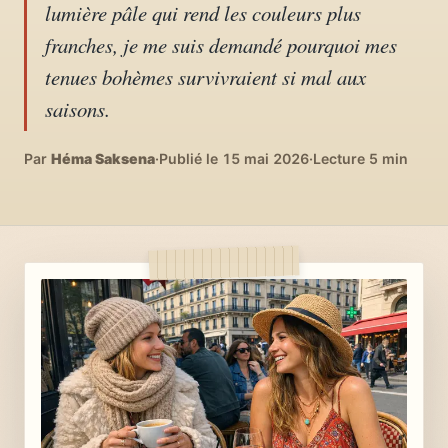
lumière pâle qui rend les couleurs plus
04
DIY, intérieurs, bonheur
franches, je me suis demandé pourquoi mes
tenues bohèmes survivraient si mal aux
Recettes du monde
05
saisons.
Cuisines voyageuses
À propos
Par
Héma Saksena
·
Publié le 15 mai 2026
·
Lecture 5 min
06
Qui est Héma ?