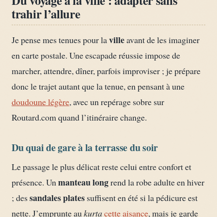
Du voyage à la ville : adapter sans
trahir l’allure
ville
Je pense mes tenues pour la
avant de les imaginer
en carte postale. Une escapade réussie impose de
marcher, attendre, dîner, parfois improviser ; je prépare
donc le trajet autant que la tenue, en pensant à une
doudoune légère
, avec un repérage sobre sur
Routard.com quand l’itinéraire change.
Du quai de gare à la terrasse du soir
Le passage le plus délicat reste celui entre confort et
manteau long
présence. Un
rend la robe adulte en hiver
sandales plates
; des
suffisent en été si la pédicure est
nette. J’emprunte au
kurta
cette aisance
, mais je garde