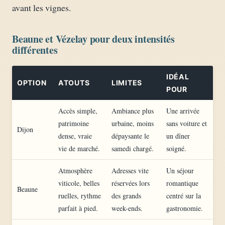
avant les vignes.
Beaune et Vézelay pour deux intensités
différentes
IDÉAL
OPTION
ATOUTS
LIMITES
POUR
Accès simple,
Ambiance plus
Une arrivée
patrimoine
urbaine, moins
sans voiture et
Dijon
dense, vraie
dépaysante le
un dîner
vie de marché.
samedi chargé.
soigné.
Atmosphère
Adresses vite
Un séjour
viticole, belles
réservées lors
romantique
Beaune
ruelles, rythme
des grands
centré sur la
parfait à pied.
week-ends.
gastronomie.