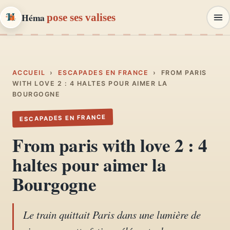
Héma
pose ses valises
Héma
pose ses valises
CARNETS DE VOYAGE & MODE
ACCUEIL
›
ESCAPADES EN FRANCE
›
FROM PARIS
WITH LOVE 2 : 4 HALTES POUR AIMER LA
BOURGOGNE
Carnets de voyage
01
Récits, road-trips, itinéraires
ESCAPADES EN FRANCE
From paris with love 2 : 4
Escapades en France
02
haltes pour aimer la
Provence, Paris, Marseille…
Bourgogne
Mode et style
03
Looks, dressing, inspirations
Le train quittait Paris dans une lumière de
Lifestyle & déco