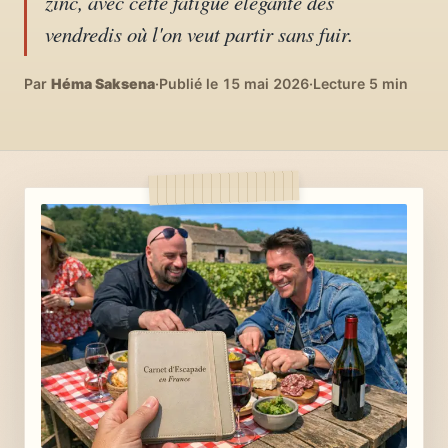
zinc, avec cette fatigue élégante des
04
DIY, intérieurs, bonheur
vendredis où l'on veut partir sans fuir.
Recettes du monde
Par
Héma Saksena
·
Publié le 15 mai 2026
·
Lecture 5 min
05
Cuisines voyageuses
À propos
06
Qui est Héma ?