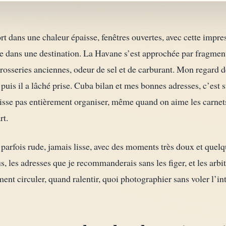
port dans une chaleur épaisse, fenêtres ouvertes, avec cette impre
e dans une destination. La Havane s’est approchée par fragments
arrosseries anciennes, odeur de sel et de carburant. Mon regard
puis il a lâché prise. Cuba bilan et mes bonnes adresses, c’est 
isse pas entièrement organiser, même quand on aime les carnets n
rt.
parfois rude, jamais lisse, avec des moments très doux et quelq
us, les adresses que je recommanderais sans les figer, et les ar
ent circuler, quand ralentir, quoi photographier sans voler l’in