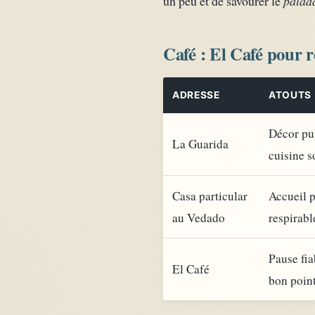
un peu et de savourer le
palad
Café : El Café pour 
ADRESSE
ATOUTS
Décor pu
La Guarida
cuisine s
Casa particular
Accueil p
au Vedado
respirabl
Pause fia
El Café
bon point