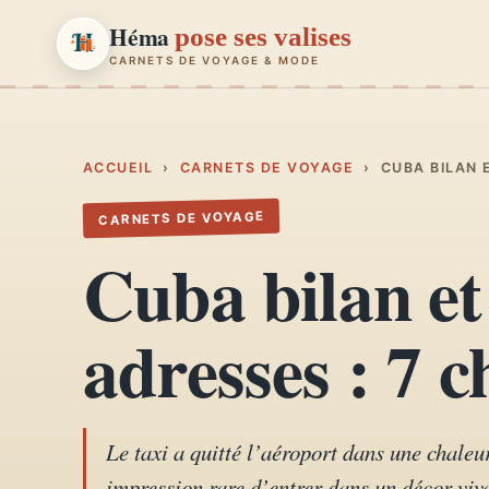
Héma
pose ses valises
CARNETS DE VOYAGE & MODE
Héma
pose ses valises
CARNETS DE VOYAGE & MODE
ACCUEIL
›
CARNETS DE VOYAGE
›
CUBA BILAN 
CARNETS DE VOYAGE
Carnets de voyage
01
Cuba bilan e
Récits, road-trips, itinéraires
Escapades en France
adresses : 7 
02
Provence, Paris, Marseille…
Mode et style
03
Looks, dressing, inspirations
Le taxi a quitté l’aéroport dans une chaleur
impression rare d’entrer dans un décor viva