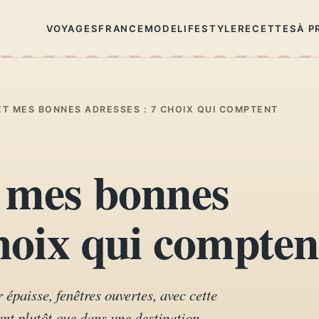
VOYAGES
FRANCE
MODE
LIFESTYLE
RECETTES
À P
ET MES BONNES ADRESSES : 7 CHOIX QUI COMPTENT
t mes bonnes
choix qui compten
 épaisse, fenêtres ouvertes, avec cette
nt plutôt que dans une destination.