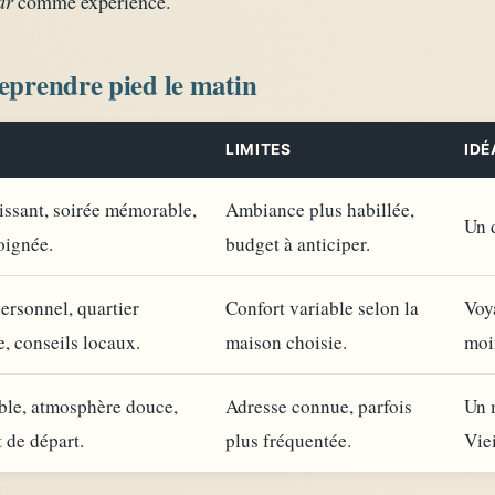
ar
comme expérience.
reprendre pied le matin
LIMITES
IDÉ
issant, soirée mémorable,
Ambiance plus habillée,
Un 
oignée.
budget à anticiper.
ersonnel, quartier
Confort variable selon la
Voy
e, conseils locaux.
maison choisie.
moi
ble, atmosphère douce,
Adresse connue, parfois
Un 
 de départ.
plus fréquentée.
Viei