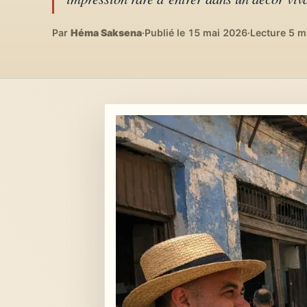
Lifestyle & déco
04
DIY, intérieurs, bonheur
Par
Héma Saksena
·
Publié le 15 mai 2026
·
Lecture 5 m
Recettes du monde
05
Cuisines voyageuses
À propos
06
Qui est Héma ?