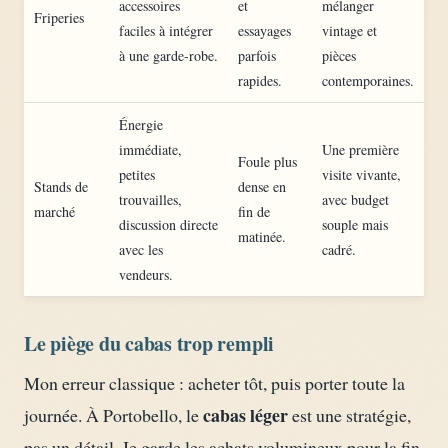
accessoires
et
mélanger
Friperies
faciles à intégrer
essayages
vintage et
à une garde-robe.
parfois
pièces
rapides.
contemporaines.
Énergie
immédiate,
Une première
Foule plus
petites
visite vivante,
Stands de
dense en
trouvailles,
avec budget
marché
fin de
discussion directe
souple mais
matinée.
avec les
cadré.
vendeurs.
Le piège du cabas trop rempli
Mon erreur classique : acheter tôt, puis porter toute la
cabas léger
journée. À Portobello, le
est une stratégie,
pas un détail. Je garde les achats volumineux pour la fin