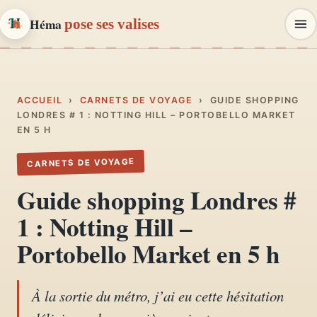
Héma
pose ses valises
Héma
pose ses valises
CARNETS DE VOYAGE & MODE
ACCUEIL
›
CARNETS DE VOYAGE
›
GUIDE SHOPPING
LONDRES # 1 : NOTTING HILL – PORTOBELLO MARKET
EN 5 H
Carnets de voyage
01
Récits, road-trips, itinéraires
CARNETS DE VOYAGE
Guide shopping Londres #
Escapades en France
02
1 : Notting Hill –
Provence, Paris, Marseille…
Portobello Market en 5 h
Mode et style
03
Looks, dressing, inspirations
À la sortie du métro, j’ai eu cette hésitation
Lifestyle & déco