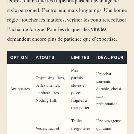
friperies
feutrés, tandis que les
parlent davantage de
style personnel. J’entre peu, mais longtemps. Une bonne
règle : toucher les matières, vérifier les coutures, refuser
vinyles
l’achat de fatigue. Pour les disques, les
demandent encore plus de patience que d’expertise.
OPTION
ATOUTS
LIMITES
IDÉAL POUR
Prix
Un achat
Objets singuliers,
parfois
souvenir
belles vitrines,
élevés et
Antiquaires
durable, choisi
ambiance très
pièces
sans
Notting Hill.
fragiles à
précipitation.
transporter.
Tailles
Une voyageuse
Vestes, sacs et
irrégulières
qui aime