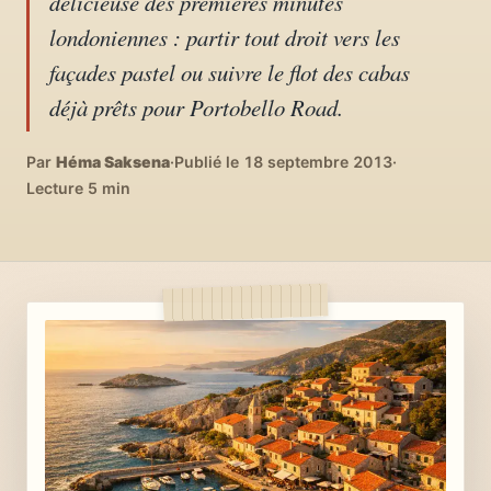
délicieuse des premières minutes
04
DIY, intérieurs, bonheur
londoniennes : partir tout droit vers les
façades pastel ou suivre le flot des cabas
Recettes du monde
déjà prêts pour Portobello Road.
05
Cuisines voyageuses
Par
Héma Saksena
·
Publié le 18 septembre 2013
·
À propos
Lecture 5 min
06
Qui est Héma ?