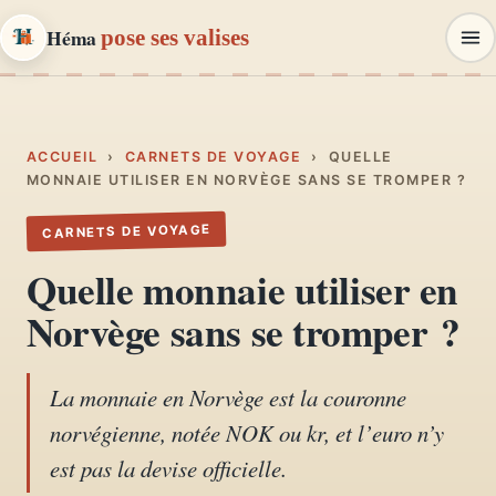
Héma
pose ses valises
Héma
pose ses valises
CARNETS DE VOYAGE & MODE
ACCUEIL
›
CARNETS DE VOYAGE
›
QUELLE
MONNAIE UTILISER EN NORVÈGE SANS SE TROMPER ?
Carnets de voyage
CARNETS DE VOYAGE
01
Récits, road-trips, itinéraires
Quelle monnaie utiliser en
Escapades en France
Norvège sans se tromper ?
02
Provence, Paris, Marseille…
La monnaie en Norvège est la couronne
Mode et style
03
norvégienne, notée NOK ou kr, et l’euro n’y
Looks, dressing, inspirations
est pas la devise officielle.
Lifestyle & déco