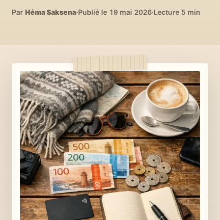
04
DIY, intérieurs, bonheur
Par
Héma Saksena
·
Publié le 19 mai 2026
·
Lecture 5 min
Recettes du monde
05
Cuisines voyageuses
À propos
06
Qui est Héma ?