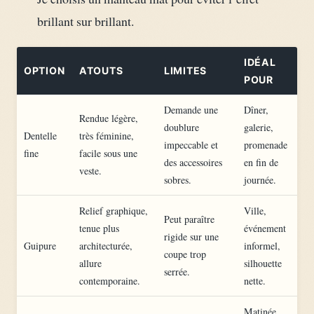
brillant sur brillant.
IDÉAL
OPTION
ATOUTS
LIMITES
POUR
Demande une
Dîner,
Rendue légère,
doublure
galerie,
Dentelle
très féminine,
impeccable et
promenade
fine
facile sous une
des accessoires
en fin de
veste.
sobres.
journée.
Relief graphique,
Ville,
Peut paraître
tenue plus
événement
rigide sur une
Guipure
architecturée,
informel,
coupe trop
allure
silhouette
serrée.
contemporaine.
nette.
Matinée