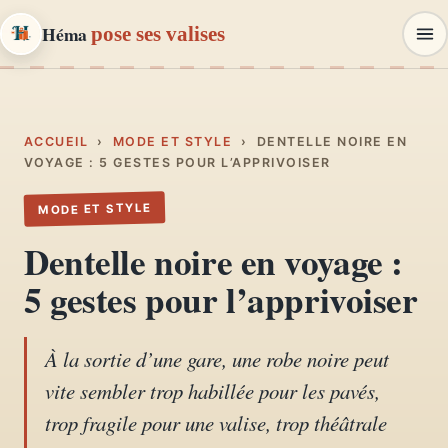
Héma
pose ses valises
Héma
pose ses valises
CARNETS DE VOYAGE & MODE
ACCUEIL
›
MODE ET STYLE
›
DENTELLE NOIRE EN
VOYAGE : 5 GESTES POUR L’APPRIVOISER
Carnets de voyage
MODE ET STYLE
01
Récits, road-trips, itinéraires
Dentelle noire en voyage :
Escapades en France
5 gestes pour l’apprivoiser
02
Provence, Paris, Marseille…
À la sortie d’une gare, une robe noire peut
Mode et style
03
vite sembler trop habillée pour les pavés,
Looks, dressing, inspirations
trop fragile pour une valise, trop théâtrale
Lifestyle & déco