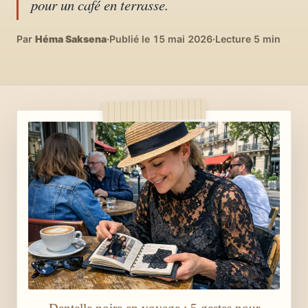
pour un café en terrasse.
04
DIY, intérieurs, bonheur
Par
Héma Saksena
·
Publié le 15 mai 2026
·
Lecture 5 min
Recettes du monde
05
Cuisines voyageuses
À propos
06
Qui est Héma ?