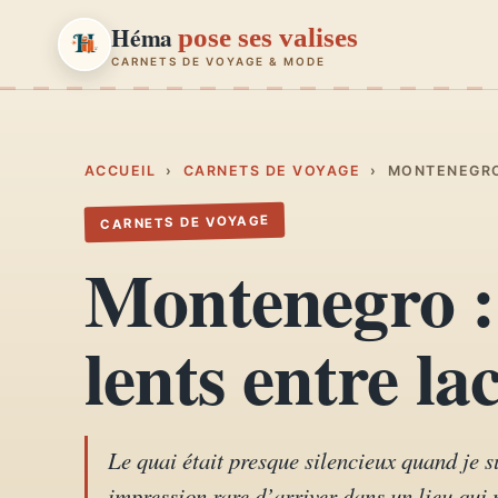
Héma
pose ses valises
CARNETS DE VOYAGE & MODE
Héma
pose ses valises
CARNETS DE VOYAGE & MODE
ACCUEIL
›
CARNETS DE VOYAGE
›
MONTENEGRO 
CARNETS DE VOYAGE
Carnets de voyage
01
Montenegro : 
Récits, road-trips, itinéraires
Escapades en France
lents entre la
02
Provence, Paris, Marseille…
Mode et style
03
Looks, dressing, inspirations
Le quai était presque silencieux quand je s
impression rare d’arriver dans un lieu qui