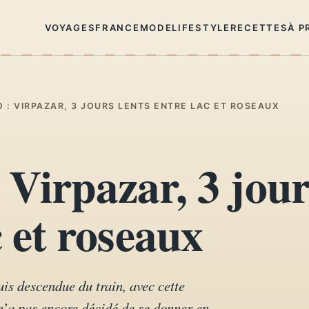
VOYAGES
FRANCE
MODE
LIFESTYLE
RECETTES
À P
: VIRPAZAR, 3 JOURS LENTS ENTRE LAC ET ROSEAUX
Virpazar, 3 jour
c et roseaux
uis descendue du train, avec cette
 n’a pas encore décidé de se donner en