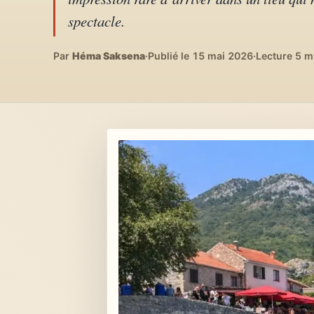
Lifestyle & déco
04
spectacle.
DIY, intérieurs, bonheur
Par
Héma Saksena
·
Publié le 15 mai 2026
·
Lecture 5 m
Recettes du monde
05
Cuisines voyageuses
À propos
06
Qui est Héma ?