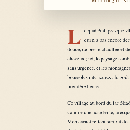
Montenegro : Virp
L
e quai était presque s
qui n’a pas encore dé
douce, de pierre chauffée et de
cheveux ; ici, le paysage sembl
sans urgence, et les montagne
boussoles intérieures : le goût
première heure.
Ce village au bord du lac Skada
comme une base lente, presque 
Mon carnet retient surtout des c