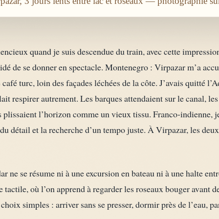
azar, 3 jours lents entre lac et roseaux — photographié s
ilencieux quand je suis descendue du train, avec cette impression
cidé de se donner en spectacle. Montenegro : Virpazar m’a accu
 café turc, loin des façades léchées de la côte. J’avais quitté l’A
ait respirer autrement. Les barques attendaient sur le canal, les 
s plissaient l’horizon comme un vieux tissu. Franco-indienne, 
 du détail et la recherche d’un tempo juste. À Virpazar, les deu
r ne se résume ni à une excursion en bateau ni à une halte entre
tactile, où l’on apprend à regarder les roseaux bouger avant de
hoix simples : arriver sans se presser, dormir près de l’eau, parti